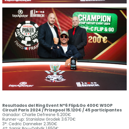
Resultados del Ring Event N°6 Flip&Go 400€ WSOP
Circuit Paris 2024 / Prizepool 15.120€ / 45 participantes
Ganador: Charlie Defresne 6.200€
Runner-up: Stanislaw Grodek 3.670€
3°: Cedric Danneker 2.350€
4°: Samir Bou-Dahdir 1.650€