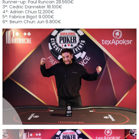
Runner-up: Paul Runcan 28.560€
3°: Cedric Danneker 18.100€
4°: Adrian Chua 12.200€
5°: Fabrice Bigot 9.000€
6°: Beum Chun Jun 6.800€