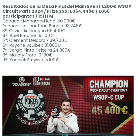
Resultados de la Mesa Final del Main Event 1.200€ WSOP
Circuit Paris 2024 / Prizepool 1.064.448€ / 1.056
participantes / 151 ITM
Ganador: Mohamed Iche 150.000€
Runner-up: Jonathan Bonnin 93.248€
3°: Olivier Armougon 66.400€
4°: Abel Pruchon 51.100€
5°: Clément Delacroix 39.700€
6°: Rayane Bouibeb 31.000€
7°: Sergio Pinto Teixeira 24.300€
8°: Mallory Frere 19.100€
9°: Yannick Fraysse 15.100€