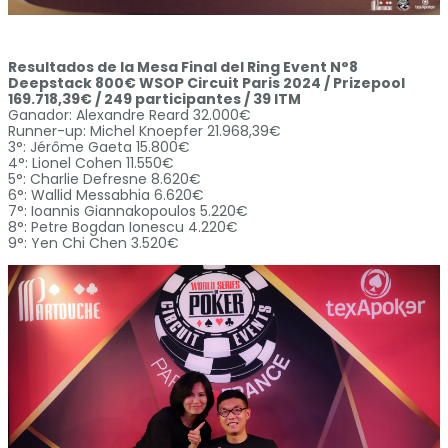
Resultados de la Mesa Final del Ring Event N°8
Deepstack 800€ WSOP Circuit Paris 2024 / Prizepool
169.718,39€ / 249 participantes / 39 ITM
Ganador: Alexandre Reard 32.000€
Runner-up: Michel Knoepfer 21.968,39€
3°: Jérôme Gaeta 15.800€
4°: Lionel Cohen 11.550€
5°: Charlie Defresne 8.620€
6°: Wallid Messabhia 6.620€
7°: Ioannis Giannakopoulos 5.220€
8°: Petre Bogdan Ionescu 4.220€
9°: Yen Chi Chen 3.520€