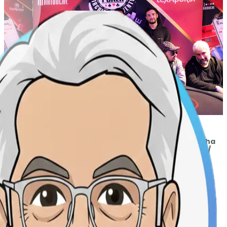
Resultados de la mesa final del Ring Event N°10 Omaha
550€ WSOP Circuit Paris 2024 / Prizepool 66.796,80 € /
142 participantes / 20 ITM
Ganador: Maciel Larsen Birger 15.300€
Runner-up: Ibrahim El Basyouni 10.676,80€
3°: Philippe Iontzeff 7.750€
4°: Thierry Amirault 5.850€
5°: Abdelmajid Chiboub 4.520€
6°: Barouk Cohen 3.520€
7°: Helmut Phung 2.720€
8°: Guillaume Oliveira 2.120€