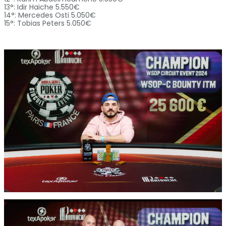
13°: Idir Haiche 5.550€
14°: Mercedes Osti 5.050€
15°: Tobias Peters 5.050€