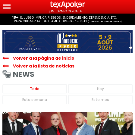
¡UN TORNEO CERCA DE TI!
18+
EL JUEGO IMPLICA RIESGOS: ENDEUDAMIENTO, DEPENDENCIA, ETC.
PARA OBTENER AYUDA, LLAME AL 09-74-75-13-13
(LLAMADA CON TARIFA NO PREMIUM)
Volver a la página de inicio
Volver a la lista de noticias
NEWS
Todo
Hoy
Esta semana
Este mes