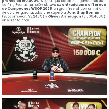
premio de 150.000€
. Al igual que los otros 9 ganadores de
los Ring Events, también obtuvo su
entrada para el Torneo
de Campeones WSOP 2025
, un gran freeroll con un millón
de dólares garantizado. Iche superó a
Jonathan Bonnin
(subcampeón, 93.248€) y
Olivier Armougon
(3º, 66.400€)
en la recta final.