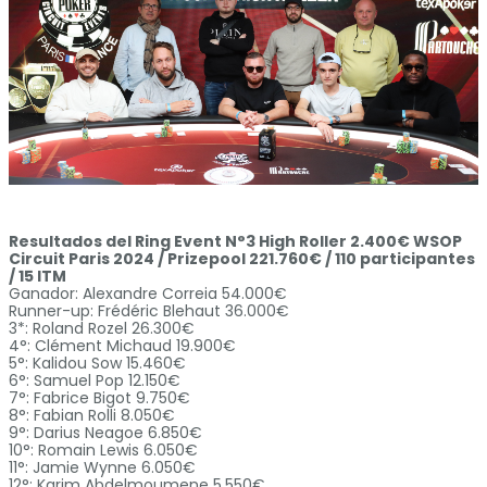
Resultados del Ring Event N°3 High Roller 2.400€ WSOP
Circuit Paris 2024 / Prizepool 221.760€ / 110 participantes
/ 15 ITM
Ganador: Alexandre Correia 54.000€
Runner-up: Frédéric Blehaut 36.000€
3*: Roland Rozel 26.300€
4°: Clément Michaud 19.900€
5°: Kalidou Sow 15.460€
6°: Samuel Pop 12.150€
7°: Fabrice Bigot 9.750€
8°: Fabian Rolli 8.050€
9°: Darius Neagoe 6.850€
10°: Romain Lewis 6.050€
11°: Jamie Wynne 6.050€
12°: Karim Abdelmoumene 5.550€