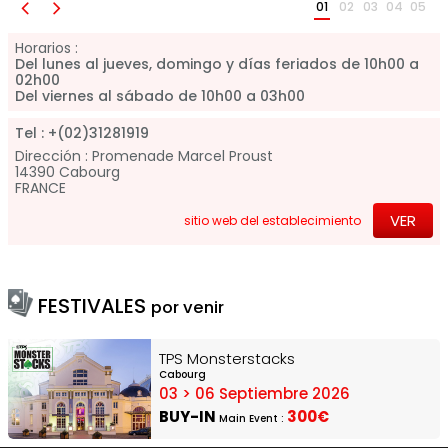
01
02
03
04
05
Horarios :
Del lunes al jueves, domingo y días feriados de 10h00 a
02h00
Del viernes al sábado de 10h00 a 03h00
Tel :
+(02)31281919
Dirección :
Promenade Marcel Proust
14390
Cabourg
FRANCE
VER
sitio web
del establecimiento
FESTIVALES
por venir
TPS Monsterstacks
Cabourg
03 > 06 Septiembre 2026
BUY-IN
300€
Main Event :