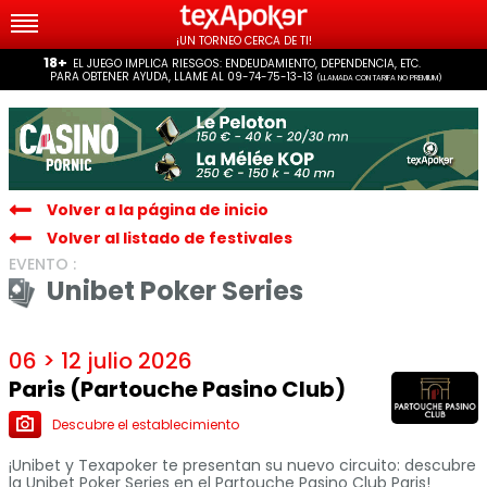
¡UN TORNEO CERCA DE TI!
18+
EL JUEGO IMPLICA RIESGOS: ENDEUDAMIENTO, DEPENDENCIA, ETC.
PARA OBTENER AYUDA, LLAME AL 09-74-75-13-13
(LLAMADA CON TARIFA NO PREMIUM)
Volver a la página de inicio
Volver al listado de festivales
EVENTO :
Unibet Poker Series
06 > 12 julio 2026
Paris (Partouche Pasino Club)
Descubre el establecimiento
¡Unibet y Texapoker te presentan su nuevo circuito: descubre
la Unibet Poker Series en el Partouche Pasino Club Paris!