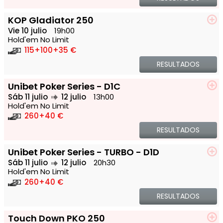
KOP Gladiator 250
Vie 10 julio
19h00
Hold'em No Limit
115
+100
+35 €
RESULTADOS
Unibet Poker Series - D1C
Sáb 11 julio
12 julio
13h00
Hold'em No Limit
260
+40 €
RESULTADOS
Unibet Poker Series - TURBO - D1D
Sáb 11 julio
12 julio
20h30
Hold'em No Limit
260
+40 €
RESULTADOS
Touch Down PKO 250