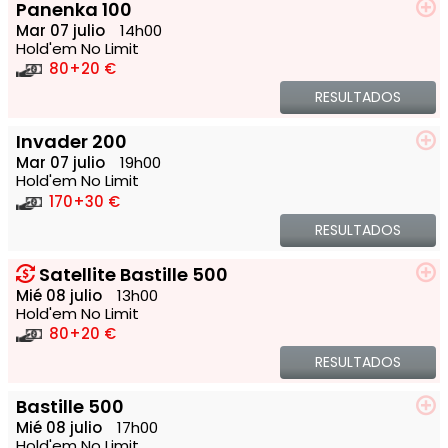
Panenka 100
Mar 07 julio
14h00
Hold'em No Limit
80
+20 €
RESULTADOS
Invader 200
Mar 07 julio
19h00
Hold'em No Limit
170
+30 €
RESULTADOS
Satellite Bastille 500
Mié 08 julio
13h00
Hold'em No Limit
80
+20 €
RESULTADOS
Bastille 500
Mié 08 julio
17h00
Hold'em No Limit