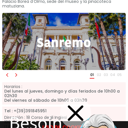
Palacio Borea d'Olmo, sede del museo y la pinacoteca
matuziana.
01
02
03
04
05
Horarios :
Del lunes al jueves, domingo y días feriados de 10h00 a
02h30
Del viernes al sábado de 10h00 a 03h30
Tel :
+(39)391845951
Besoin
Dirección :
18 Corso degli Inglesi
18038
Sanremo
USO DE COOKIES
ITALIE