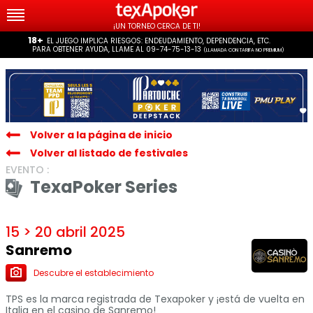
¡UN TORNEO CERCA DE TI!
18+
EL JUEGO IMPLICA RIESGOS: ENDEUDAMIENTO, DEPENDENCIA, ETC.
PARA OBTENER AYUDA, LLAME AL 09-74-75-13-13
(LLAMADA CON TARIFA NO PREMIUM)
Volver a la página de inicio
Volver al listado de festivales
EVENTO :
TexaPoker Series
15 > 20 abril 2025
Sanremo
Descubre el establecimiento
TPS es la marca registrada de Texapoker y ¡está de vuelta en
Italia en el casino de Sanremo!