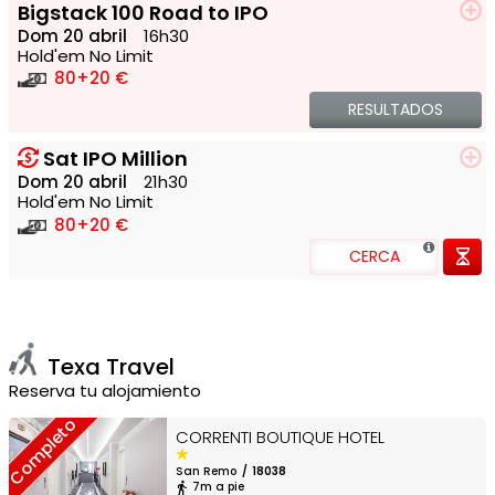
Bigstack 100 Road to IPO
Dom 20 abril
16h30
Hold'em No Limit
80
+20 €
RESULTADOS
Sat IPO Million
Dom 20 abril
21h30
Hold'em No Limit
80
+20 €
CERCA
Texa Travel
Reserva tu alojamiento
Completo
CORRENTI BOUTIQUE HOTEL
San Remo
18038
7m a pie