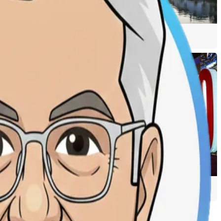
Valentin Guillot triomphe sur l'UDSO Pornic
Il y a 3 mois
Jordan Carion remporte l'EPC à La Grande-Motte
Il y a 4 mois