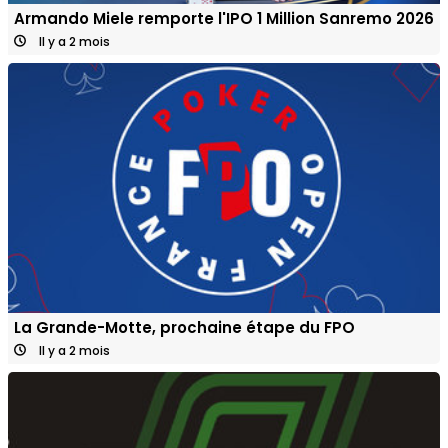
Armando Miele remporte l'IPO 1 Million Sanremo 2026
Il y a 2 mois
La Grande-Motte, prochaine étape du FPO
Il y a 2 mois