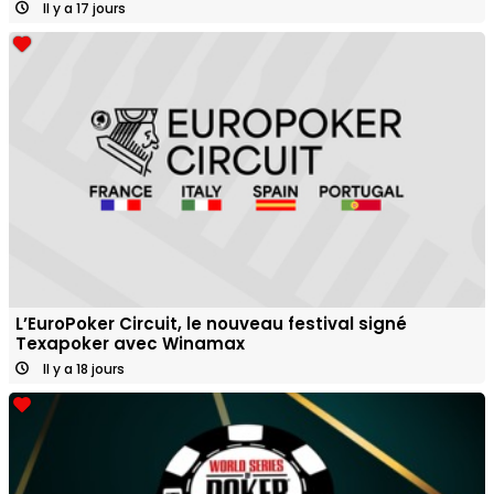
Il y a 17 jours
L’EuroPoker Circuit, le nouveau festival signé
Texapoker avec Winamax
Il y a 18 jours