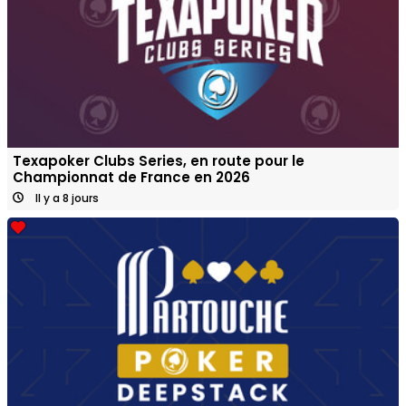
Texapoker Clubs Series, en route pour le
Championnat de France en 2026
Il y a 8 jours