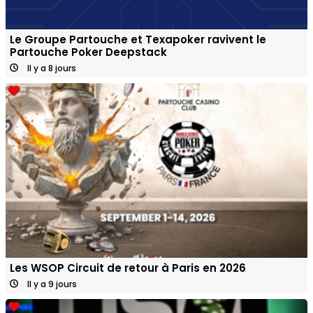
Le Groupe Partouche et Texapoker ravivent le
Partouche Poker Deepstack
Il y a 8 jours
Les WSOP Circuit de retour à Paris en 2026
Il y a 9 jours