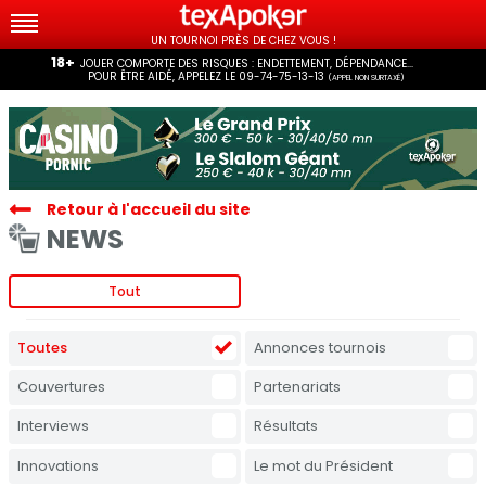
UN TOURNOI PRÈS DE CHEZ VOUS !
18+
JOUER COMPORTE DES RISQUES : ENDETTEMENT, DÉPENDANCE...
POUR ÊTRE AIDÉ, APPELEZ LE 09-74-75-13-13
(APPEL NON SURTAXÉ)
Retour à l'accueil du site
NEWS
Tout
Toutes
Annonces tournois
Couvertures
Partenariats
Interviews
Résultats
Innovations
Le mot du Président