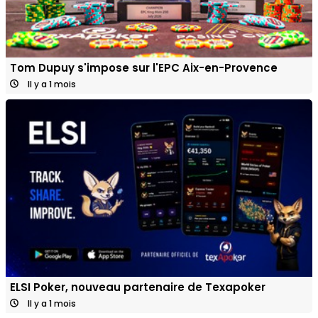
Tom Dupuy s'impose sur l'EPC Aix-en-Provence
Il y a 1 mois
ELSI Poker, nouveau partenaire de Texapoker
Il y a 1 mois