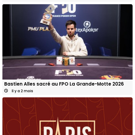
Bastien Alles sacré au FPO La Grande-Motte 2026
Il y a 2 mois