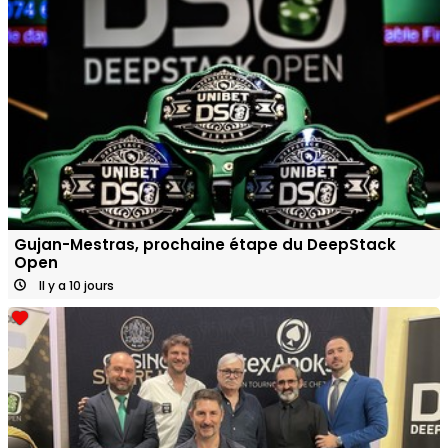
Gujan-Mestras, prochaine étape du DeepStack
Open
Il y a 10 jours