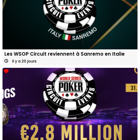
Les WSOP Circuit reviennent à Sanremo en Italie
Il y a 20 jours