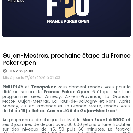
Gujan-Mestras, prochaine étape du France
Poker Open
Il y a 23 jours
Mis à jour le 17/06/2026 à 01h03
PMU PLAY
et
Texapoker
vous donnent rendez-vous pour la
dixième saison du
France Poker Open
. 6 étapes sont au
programme avec Annecy, Aix-en-Provence, La Grande-
Motte, Gujan-Mestras, La Tour-de-Salvagny et Paris. Après
Annecy, Aix-en-Provence et La Grande-Motte, rendez-vous
du
14 au 19 juillet au Casino JOA de Gujan-Mestras
!
Au programme de chaque festival, le
Main Event à 600€
et
ses 3 journées de départ avec 60 000 jetons à faire fructifier
sur des niveaux de 45, 50 puis 60 minutes. Le festival