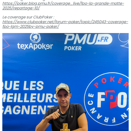
https://poker.blog.pmu.fr/coverage_live/fpo-la-grande-motte-
2025/reportage-10/
Le coverage sur ClubPoker :
https://www.clubpoker.net/forum-poker/topic/245043-coverage-
fpo-lgm-2025by-pmu-poker/