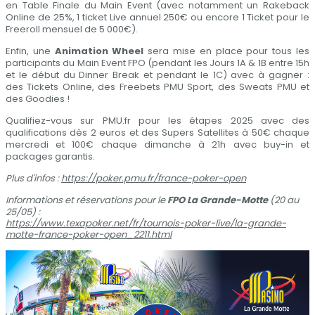
en Table Finale du Main Event (avec notamment un Rakeback
Online de 25%, 1 ticket Live annuel 250€ ou encore 1 Ticket pour le
Freeroll mensuel de 5 000€).
Enfin, une
Animation Wheel
sera mise en place pour tous les
participants du Main Event FPO (pendant les Jours 1A & 1B entre 15h
et le début du Dinner Break et pendant le 1C) avec à gagner :
des Tickets Online, des Freebets PMU Sport, des Sweats PMU et
des Goodies !
Qualifiez-vous sur PMU.fr pour les étapes 2025 avec des
qualifications dès 2 euros et des Supers Satellites à 50€ chaque
mercredi et 100€ chaque dimanche à 21h avec buy-in et
packages garantis.
Plus d'infos :
https://poker.pmu.fr/france-poker-open
Informations et réservations pour le
FPO La Grande-Motte
(20 au
25/05) :
https://www.texapoker.net/fr/tournois-poker-live/la-grande-
motte-france-poker-open_2211.html