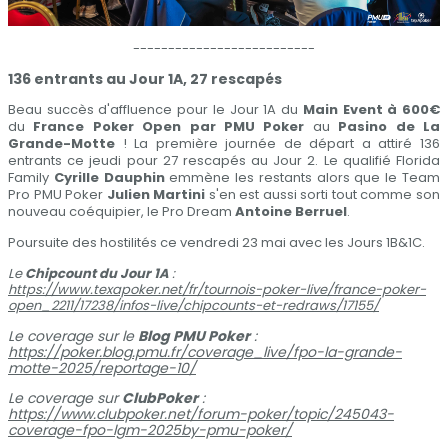
--------------------------
136 entrants au Jour 1A, 27 rescapés
Beau succès d'affluence pour le Jour 1A du
Main Event à 600€
du
France Poker Open par PMU Poker
au
Pasino de La
Grande-Motte
! La première journée de départ a attiré 136
entrants ce jeudi pour 27 rescapés au Jour 2. Le qualifié Florida
Family
Cyrille Dauphin
emmène les restants alors que le Team
Pro PMU Poker
Julien Martini
s'en est aussi sorti tout comme son
nouveau coéquipier, le Pro Dream
Antoine Berruel
.
Poursuite des hostilités ce vendredi 23 mai avec les Jours 1B&1C.
Le
Chipcount du Jour 1A
:
https://www.texapoker.net/fr/tournois-poker-live/france-poker-
open_2211/17238/infos-live/chipcounts-et-redraws/17155/
Le coverage sur le
Blog PMU Poker
:
https://poker.blog.pmu.fr/coverage_live/fpo-la-grande-
motte-2025/reportage-10/
Le coverage sur
ClubPoker
:
https://www.clubpoker.net/forum-poker/topic/245043-
coverage-fpo-lgm-2025by-pmu-poker/