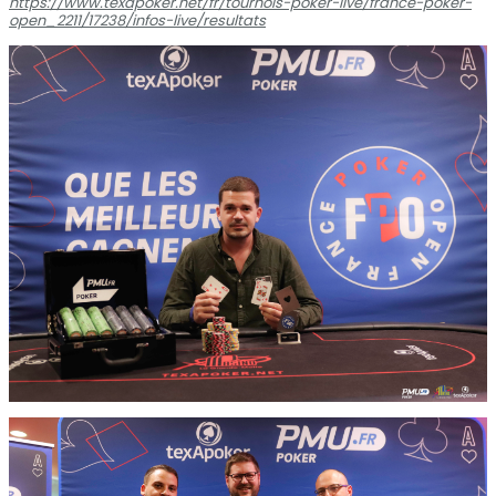
https://www.texapoker.net/fr/tournois-poker-live/france-poker-
open_2211/17238/infos-live/resultats