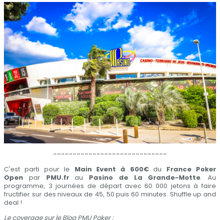
-----------------------------
C'est parti pour le
Main Event à 600€
du
France Poker
Open
par
PMU.fr
au
Pasino de La Grande-Motte
. Au
programme, 3 journées de départ avec 60 000 jetons à faire
fructifier sur des niveaux de 45, 50 puis 60 minutes. Shuffle up and
deal !
Le coverage sur le Blog PMU Poker :