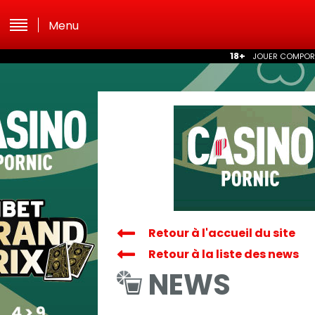
Menu
18+
JOUER COMPORTE
Retour à l'accueil du site
Retour à la liste des news
NEWS