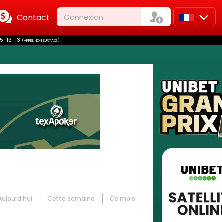
Contact
Connexion
FR
75-13-13
(APPEL NON SURTAXÉ)
EN
IT
ES
Aujourd'hui
Cette semaine
Ce mois