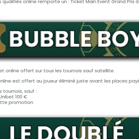
s qualifiés online remporte un : Ticket Main Event Grand Prix 
t online offert sur tous les tournois sauf satellite.
 online est offert au joueur éliminé juste avant les places pay
 tournois, sauf :
 Unibet 100 €
ette promotion