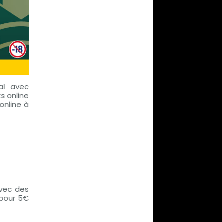
al avec
s online
online à
avec des
 pour 5€