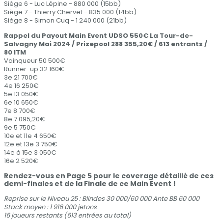
Siège 6 - Luc Lépine - 880 000 (15bb)
Siège 7 - Thierry Chervet - 835 000 (14bb)
Siège 8 - Simon Cuq - 1 240 000 (21bb)
Rappel du Payout Main Event UDSO 550€ La Tour-de-
Salvagny Mai 2024 / Prizepool 288 355,20€ / 613 entrants /
80 ITM
Vainqueur 50 500€
Runner-up 32 160€
3e 21 700€
4e 16 250€
5e 13 050€
6e 10 650€
7e 8 700€
8e 7 095,20€
9e 5 750€
10e et 11e 4 650€
12e et 13e 3 750€
14e à 15e 3 050€
16e 2 520€
Rendez-vous en Page 5 pour le coverage détaillé de ces
demi-finales et de la Finale de ce Main Event !
Reprise sur le Niveau 25 : Blindes 30 000/60 000 Ante BB 60 000
Stack moyen : 1 916 000 jetons
16 joueurs restants (613 entrées au total)