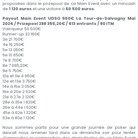
proposées dans le prizepool de ce Main Event avec un mincash
de
1 120 euros
et une victoire à
50 500 euros.
Payout Main Event UDSO 550€ La Tour-de-Salvagny Mai
2024 / Prizepool 288 355,20€ / 613 entrants / 80 ITM
Vainqueur 50 500€
Runner-up 32 160€
3e 21 700€
4e 16 250€
5e 13 050€
6e 10 650€
7e 8 700€
8e 7 095,20€
9e 5 750€
10e et 11e 4 650€
12e et 13e 3 750€
14e à 15e 3 050€
16e à 20e 2 520€
21e à 27e 2 120€
28e à 35e 1 820€
36e à 44e 1 520€
45e à 62e 1 320€
63e à 80e 1 120€
Nous sommes partis pour une grande journée de poker qui
devrait nous amener tard dans ce dimanche soir pour tenter
d'approcher la composition des demi-finales de ce Main Event