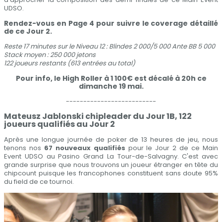
UDSO.
Rendez-vous en Page 4 pour suivre le coverage détaillé
de ce Jour 2.
Reste 17 minutes sur le Niveau 12 : Blindes 2 000/5 000 Ante BB 5 000
Stack moyen : 250 000 jetons
122 joueurs restants (613 entrées au total)
Pour info, le High Roller à 1 100€ est décalé à 20h ce
dimanche 19 mai.
--------------------------
Mateusz Jablonski chipleader du Jour 1B, 122
joueurs qualifiés au Jour 2
Après une longue journée de poker de 13 heures de jeu, nous
tenons nos
67 nouveaux qualifiés
pour le Jour 2 de ce Main
Event UDSO au Pasino Grand La Tour-de-Salvagny. C'est avec
grande surprise que nous trouvons un joueur étranger en tête du
chipcount puisque les francophones constituent sans doute 95%
du field de ce tournoi.