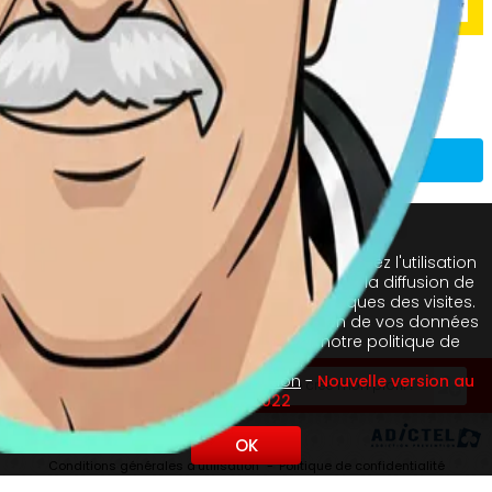
#Couvertures
Page 1
Page 2
Page 3
Page 4
Page 5
UTILISATION DES COOKIES
En poursuivant votre navigation, vous acceptez l'utilisation
de cookies ou technologies similaires, pour la diffusion de
contenus pertinents et réaliser des statistiques des visites.
Afin de continuer à améliorer la protection de vos données
personnelles, nous avons mis à jour notre politique de
confidentialité.
Inscription
Consulter les conditions d'utilisation
-
Nouvelle version au
Je crée mon profil !
Devenez membre Texapoker
26/01/2022
OK
Conditions générales d'utilisation
Politique de confidentialité
Jeu responsable
Règlement et législation Poker