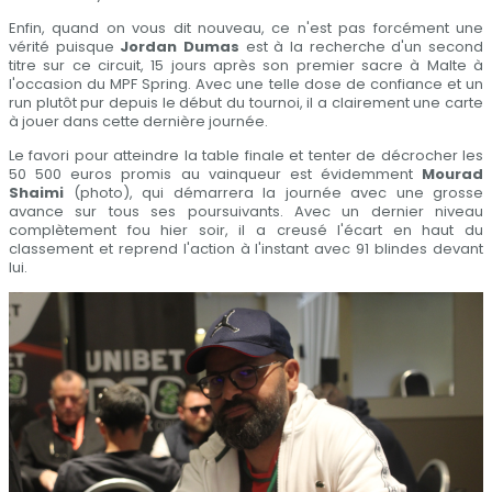
Enfin, quand on vous dit nouveau, ce n'est pas forcément une
vérité puisque
Jordan Dumas
est à la recherche d'un second
titre sur ce circuit, 15 jours après son premier sacre à Malte à
l'occasion du MPF Spring. Avec une telle dose de confiance et un
run plutôt pur depuis le début du tournoi, il a clairement une carte
à jouer dans cette dernière journée.
Le favori pour atteindre la table finale et tenter de décrocher les
50 500 euros promis au vainqueur est évidemment
Mourad
Shaimi
(photo), qui démarrera la journée avec une grosse
avance sur tous ses poursuivants. Avec un dernier niveau
complètement fou hier soir, il a creusé l'écart en haut du
classement et reprend l'action à l'instant avec 91 blindes devant
lui.