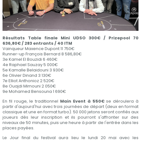
Résultats Table finale Mini UDSO 300€ / Prizepool 70
636,80€ / 283 entrants / 40 ITM
Vainqueur Maxence Dupont 11 750€
Runner-up François Bernard 8 586,80€
3e Kamel El Bouzidi 6 460€
4e Raphael Sauzay 5 000€
5e Kamalle Belaidouni 3 930€
6e Olivier Dinand 3 130€
7e Elliot Anthonioz 2 520€
8e Ouajdi Mimouni 2 050€
9e Mohamed Bensouna 1 690€
En fil rouge, le traditionnel
Main Event à 550€
se déroulera à
partir d'aujourd'hui avec trois journées de départ (deux en format
classique et une en format turbo). 50 000 jetons seront confiés aux
joueurs dès leur inscription et ils pourront s'affronter sur des
niveaux de 50 minutes, puis une heure à partir de l'entrée dans les
places payées.
Le Jour final du festival aura lieu le lundi 20 mai avec les