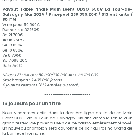
Payout Table finale Main Event UDSO 550€ La Tour-de-
Salvagny Mai 2024 / Prizepool 288 355,20€ / 613 entrants /
80 ITM
Vainqueur 50 500€
Runner-up 32 160€
3e 21 700€
4e 16 250€
5e 13 050€
6e 10 650€
7e 8 700€
8e 7 095,20€
9e 5 750€
Niveau 27 : Blindes 50 000/100 000 Ante BB 100 000
Stack moyen : 3 405 000 jetons
9 joueurs restants (613 entrées au total)
----------------------
16 joueurs pour un titre
Nous y sommes enfin dans la dernière ligne droite de ce Main
Event UDSO de la Tour-de-Salvagny. Six ans après la tenue d'un
grand festival de poker au sein de ce casino entièrement rénové,
un nouveau champion sera couronné ce soir au Pasino Grand de
la banlieue lyonnaise.