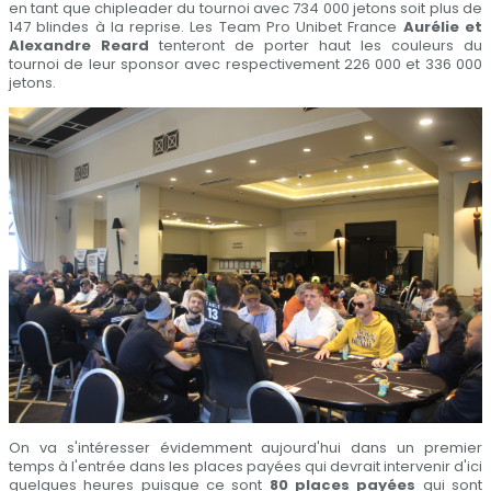
en tant que chipleader du tournoi avec 734 000 jetons soit plus de
147 blindes à la reprise. Les Team Pro Unibet France
Aurélie et
Alexandre Reard
tenteront de porter haut les couleurs du
tournoi de leur sponsor avec respectivement 226 000 et 336 000
jetons.
On va s'intéresser évidemment aujourd'hui dans un premier
temps à l'entrée dans les places payées qui devrait intervenir d'ici
quelques heures puisque ce sont
80 places payées
qui sont