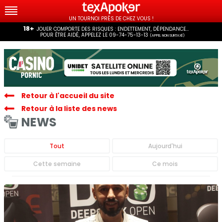
UN TOURNOI PRÈS DE CHEZ VOUS !
18+
JOUER COMPORTE DES RISQUES : ENDETTEMENT, DÉPENDANCE...
POUR ÊTRE AIDÉ, APPELEZ LE 09-74-75-13-13
(APPEL NON SURTAXÉ)
Retour à l'accueil du site
Retour à la liste des news
NEWS
Tout
Aujourd'hui
Cette semaine
Ce mois