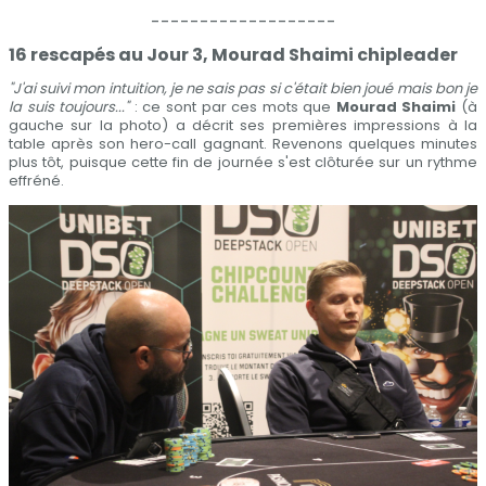
-------------------
16 rescapés au Jour 3, Mourad Shaimi chipleader
"J'ai suivi mon intuition, je ne sais pas si c'était bien joué mais bon je
la suis toujours..."
: ce sont par ces mots que
Mourad Shaimi
(à
gauche sur la photo) a décrit ses premières impressions à la
table après son hero-call gagnant. Revenons quelques minutes
plus tôt, puisque cette fin de journée s'est clôturée sur un rythme
effréné.