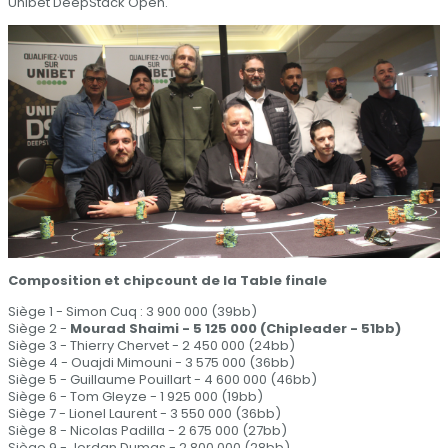
Unibet DeepStack Open.
Composition et chipcount de la Table finale
Siège 1 - Simon Cuq : 3 900 000 (39bb)
Siège 2 -
Mourad Shaimi - 5 125 000 (Chipleader - 51bb)
Siège 3 - Thierry Chervet - 2 450 000 (24bb)
Siège 4 - Ouajdi Mimouni - 3 575 000 (36bb)
Siège 5 - Guillaume Pouillart - 4 600 000 (46bb)
Siège 6 - Tom Gleyze - 1 925 000 (19bb)
Siège 7 - Lionel Laurent - 3 550 000 (36bb)
Siège 8 - Nicolas Padilla - 2 675 000 (27bb)
Siège 9 - Jordan Dumas - 2 800 000 (28bb)