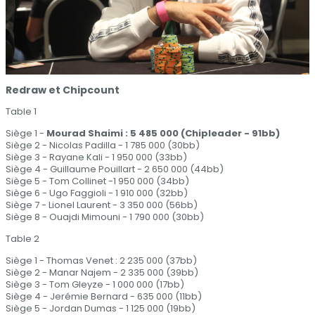
Redraw et Chipcount
Table 1
Siège 1 -
Mourad Shaimi : 5 485 000 (Chipleader - 91bb)
Siège 2 - Nicolas Padilla - 1 785 000 (30bb)
Siège 3 - Rayane Kali - 1 950 000 (33bb)
Siège 4 - Guillaume Pouillart - 2 650 000 (44bb)
Siège 5 - Tom Collinet -1 950 000 (34bb)
Siège 6 - Ugo Faggioli - 1 910 000 (32bb)
Siège 7 - Lionel Laurent - 3 350 000 (56bb)
Siège 8 - Ouajdi Mimouni - 1 790 000 (30bb)
Table 2
Siège 1 - Thomas Venet : 2 235 000 (37bb)
Siège 2 - Manar Najem - 2 335 000 (39bb)
Siège 3 - Tom Gleyze - 1 000 000 (17bb)
Siège 4 - Jerémie Bernard - 635 000 (11bb)
Siège 5 - Jordan Dumas - 1 125 000 (19bb)