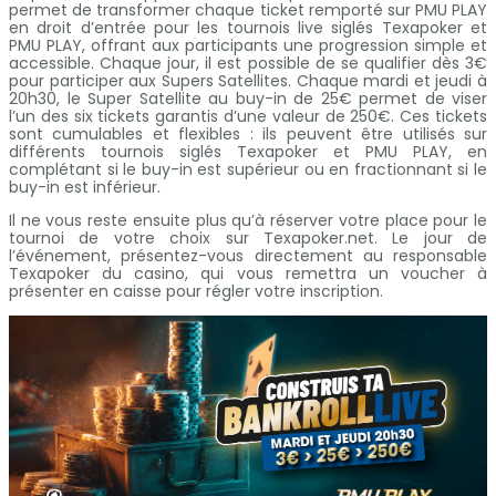
permet de transformer chaque ticket remporté sur PMU PLAY
en droit d’entrée pour les tournois live siglés Texapoker et
PMU PLAY, offrant aux participants une progression simple et
accessible. Chaque jour, il est possible de se qualifier dès 3€
pour participer aux Supers Satellites. Chaque mardi et jeudi à
20h30, le Super Satellite au buy-in de 25€ permet de viser
l’un des six tickets garantis d’une valeur de 250€. Ces tickets
sont cumulables et flexibles : ils peuvent être utilisés sur
différents tournois siglés Texapoker et PMU PLAY, en
complétant si le buy-in est supérieur ou en fractionnant si le
buy-in est inférieur.
Il ne vous reste ensuite plus qu’à réserver votre place pour le
tournoi de votre choix sur Texapoker.net. Le jour de
l’événement, présentez-vous directement au responsable
Texapoker du casino, qui vous remettra un voucher à
présenter en caisse pour régler votre inscription.