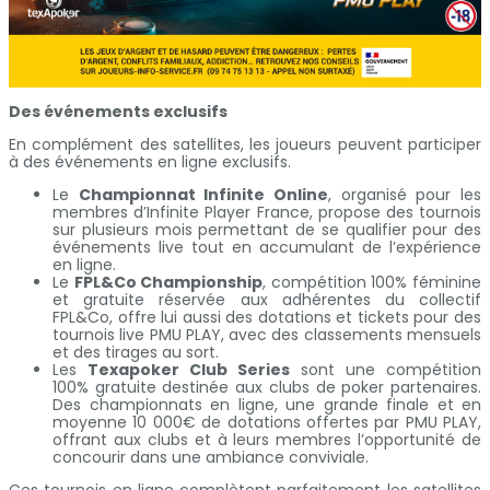
Des événements exclusifs
En complément des satellites, les joueurs peuvent participer
à des événements en ligne exclusifs.
Le
Championnat Infinite Online
, organisé pour les
membres d’Infinite Player France, propose des tournois
sur plusieurs mois permettant de se qualifier pour des
événements live tout en accumulant de l’expérience
en ligne.
Le
FPL&Co Championship
, compétition 100% féminine
et gratuite réservée aux adhérentes du collectif
FPL&Co, offre lui aussi des dotations et tickets pour des
tournois live PMU PLAY, avec des classements mensuels
et des tirages au sort.
Les
Texapoker Club Series
sont une compétition
100% gratuite destinée aux clubs de poker partenaires.
Des championnats en ligne, une grande finale et en
moyenne 10 000€ de dotations offertes par PMU PLAY,
offrant aux clubs et à leurs membres l’opportunité de
concourir dans une ambiance conviviale.
Ces tournois en ligne complètent parfaitement les satellites