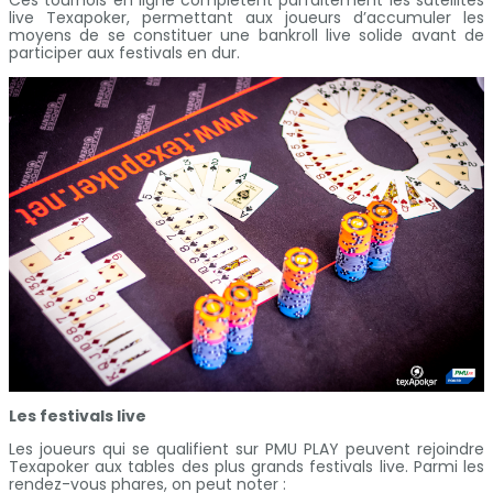
live Texapoker, permettant aux joueurs d’accumuler les
moyens de se constituer une bankroll live solide avant de
participer aux festivals en dur.
Les festivals live
Les joueurs qui se qualifient sur PMU PLAY peuvent rejoindre
Texapoker aux tables des plus grands festivals live. Parmi les
rendez-vous phares, on peut noter :