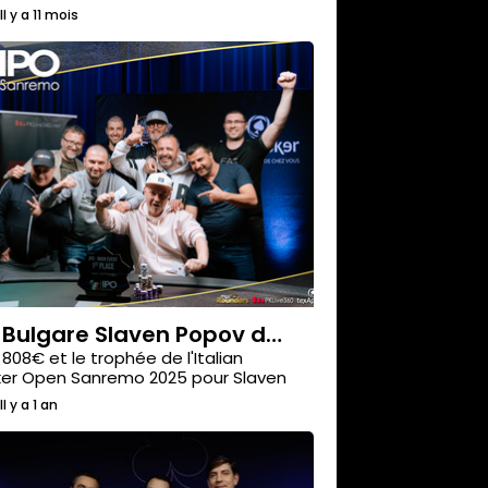
Il y a 11 mois
Le Bulgare Slaven Popov décroche l'IPO Sanremo 2025
 808€ et le trophée de l'Italian
er Open Sanremo 2025 pour Slaven
pov.
Il y a 1 an