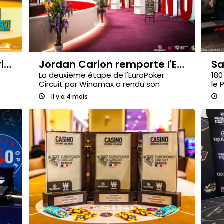
Abdelkrim Harzallah victorieux du PPD Divonne
Jordan Carion remporte l'EPC à La Grande-Motte
La deuxième étape de l'EuroPoker
180
Circuit par Winamax a rendu son
le 
verdict.
Pro
Il y a 4 mois