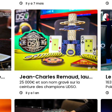
Il y a 7 mois
Après les WSOPC, Mario Perati triomphe sur l'IPS Sanremo
Jean-Charles Remaud, lauréat de l'UDSO Hendaye 2025
25 000€ et son nom gravé sur la
163
ceinture des champions UDSO.
Pok
Po
Il y a 1 an