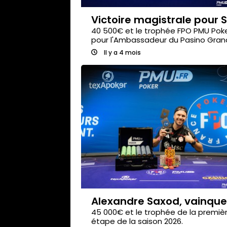
40 500€ et le trophée FPO PMU Pok
pour l'Ambassadeur du Pasino Gran
Il y a 4 mois
45 000€ et le trophée de la premiè
étape de la saison 2026.