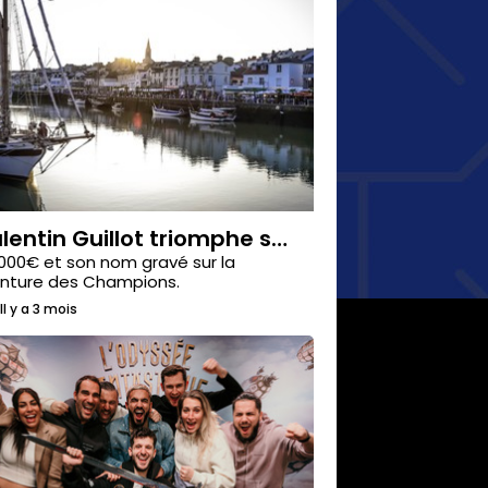
Valentin Guillot triomphe sur l'UDSO Pornic
000€ et son nom gravé sur la
nture des Champions.
Il y a 3 mois