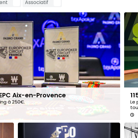
dent
Associatif
'EPC Aix-en-Provence
ing à 250€.
Le 
tou