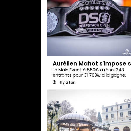
Le Main Event à 550€ a réuni 348
entrants pour 31 700€ à la gagne.
Il y a 1 an