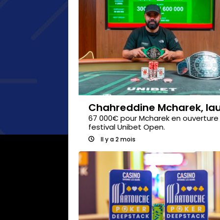
67 000€ pour Mcharek en ouverture
festival Unibet Open.
Il y a 2 mois