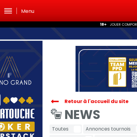
Menu
18+
JOUER COMPORTE
Retour à l'accueil du site
NEWS
Toutes
Annonces tournois