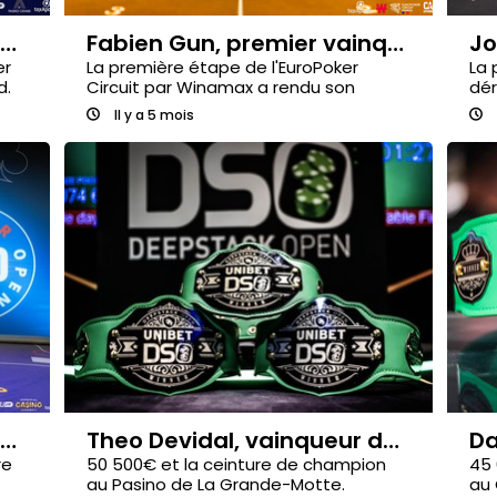
Victoire magistrale pour Sonny Franco au FPO Aix-en-Provence 2026
Fabien Gun, premier vainqueur de l'EPC à Divonne-les-Bains
er
La première étape de l'EuroPoker
La 
d.
Circuit par Winamax a rendu son
dér
verdict.
Sal
Il y a 5 mois
Alexandre Saxod, vainqueur à Annecy du premier FPO 2026
Theo Devidal, vainqueur de l'UDSO La Grande-Motte 2025
re
50 500€ et la ceinture de champion
45 
au Pasino de La Grande-Motte.
au 