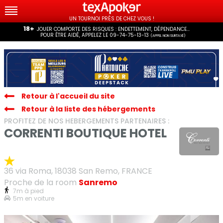
UN TOURNOI PRÈS DE CHEZ VOUS !
18+
JOUER COMPORTE DES RISQUES : ENDETTEMENT, DÉPENDANCE...
POUR ÊTRE AIDÉ, APPELEZ LE 09-74-75-13-13
(APPEL NON SURTAXÉ)
Retour à l'accueil du site
Retour à la liste des hébergements
PROFITEZ DE NOS HEBERGEMENTS PARTENAIRES :
CORRENTI BOUTIQUE HOTEL
36 via Roma, 18038 San Remo, FRANCE
Proche de la room
Sanremo
7m à pied
5m en voiture