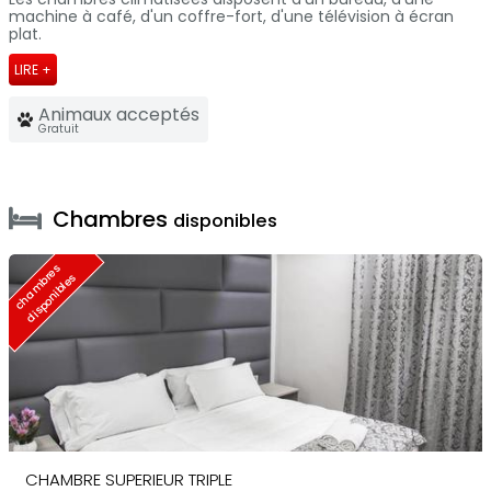
machine à café, d'un coffre-fort, d'une télévision à écran
plat.
LIRE +
Animaux acceptés
Gratuit
Chambres
disponibles
c
h
a
m
b
e
s
d
i
s
p
o
n
i
b
l
e
r
s
CHAMBRE SUPERIEUR TRIPLE