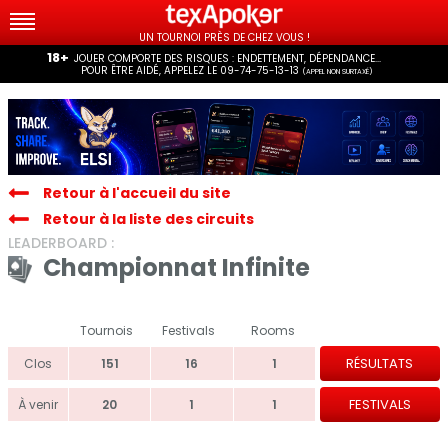
UN TOURNOI PRÈS DE CHEZ VOUS !
18+
JOUER COMPORTE DES RISQUES : ENDETTEMENT, DÉPENDANCE...
POUR ÊTRE AIDÉ, APPELEZ LE 09-74-75-13-13
(APPEL NON SURTAXÉ)
Retour à l'accueil du site
Retour à la liste des circuits
LEADERBOARD :
Championnat Infinite
Tournois
Festivals
Rooms
RÉSULTATS
Clos
151
16
1
FESTIVALS
À venir
20
1
1