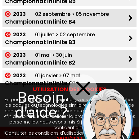
Championnat Infinite B5
2023
02 septembre > 05 novembre
Championnat Infinite B4
2023
01 juillet > 02 septembre
Championnat Infinite B3
2023
01 mai > 30 juin
Championnat Infinite B2
2023
01 janvier > 07 mai
Championnat Infinite Q1
UTILISATION DES COOKIES
Besoin
En poursuivant votre navigation, vous acceptez l'utilisation
d'aide ?
de cookies ou technologies similaires, pour la diffusion de
contenus pertinents et réaliser des statistiques des visites.
Afin de continuer à améliorer la protection de vos données
personnelles, nous avons mis à jour notre politique de
confidentialité.
Inscription
Consulter les conditions d'utilisation
-
Nouvelle version au
Je crée mon profil !
Devenez membre Texapoker
26/01/2022