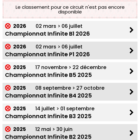
Le classement pour ce circuit n'est pas encore
disponible
2026
02 mars > 06 juillet
Championnat Infinite B1 2026
2026
02 mars > 06 juillet
Championnat Infinite P1 2026
2025
17 novembre > 22 décembre
Championnat Infinite B5 2025
2025
08 septembre > 27 octobre
Championnat Infinite B4 2025
2025
14 juillet > 01 septembre
Championnat Infinite B3 2025
2025
12 mai > 30 juin
Championnat Infinite B2 2025