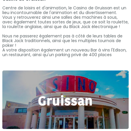
Centre de loisirs et d'animation, le Casino de Gruissan est un
lieu incontournable de l'animation et du divertissement.
Vous y retrouverez ainsi une salles des machines à sous,
avec également toutes sortes de jeux, que ce soit la roulette,
la roulette anglaise, ainsi que du Black Jack électronique !
Nous ne passerez également pas à côté de leurs tables de
Black Jack traditionnels, ainsi que les multiples tournois de
poker !
A votre disposition également un nouveau Bar à vins l'Edison,
un restaurant, ainsi qu'un parking privé de 400 places