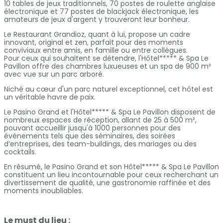
10 tables de jeux traditionnels, 70 postes de roulette anglaise
électronique et 77 postes de blackjack électronique, les
amateurs de jeux d'argent y trouveront leur bonheur.
Le Restaurant Grandioz, quant à lui, propose un cadre
innovant, original et zen, parfait pour des moments
conviviaux entre amis, en famille ou entre collègues.
Pour ceux qui souhaitent se détendre, l'Hôtel***** & Spa Le
Pavillon offre des chambres luxueuses et un spa de 900 m²
avec vue sur un parc arboré.
Niché au cœur d'un parc naturel exceptionnel, cet hôtel est
un véritable havre de paix.
Le Pasino Grand et l'Hôtel***** & Spa Le Pavillon disposent de
nombreux espaces de réception, allant de 25 à 500 m²,
pouvant accueillir jusqu'à 1000 personnes pour des
événements tels que des séminaires, des soirées
d’entreprises, des team-buildings, des mariages ou des
cocktails.
En résumé, le Pasino Grand et son Hôtel***** & Spa Le Pavillon
constituent un lieu incontournable pour ceux recherchant un
divertissement de qualité, une gastronomie raffinée et des
moments inoubliables.
Le must du lieu :