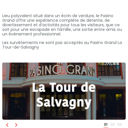
Lieu polyvalent situé dans un écrin de verdure, le Pasino
Grand offre une expérience complète de détente, de
divertissement et d’activités pour tous les visiteurs, que ce
soit pour une escapade en famille, une sortie entre amis ou
un événement professionnel.
Les survêtements ne sont pas acceptés au Pasino Grand La
Tour-de-Salvagny
01
02
03