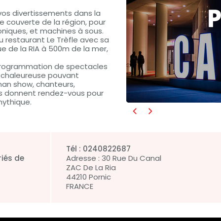
 vos divertissements dans la
se couverte de la région, pour
troniques, et machines à sous.
 restaurant Le Trèfle avec sa
e de la RIA à 500m de la mer,
programmation de spectacles
e chaleureuse pouvant
 man show, chanteurs,
ous donnent rendez-vous pour
mythique.
Tél :
0240822687
riés de
Adresse :
30 Rue Du Canal
ZAC De La Ria
44210
Pornic
FRANCE