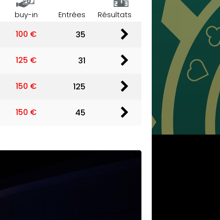
buy-in
Entrées
Résultats
100 €
35
125 €
31
150 €
125
150 €
45