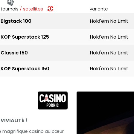
tournois
satellites
variante
Bigstack 100
Hold'em No Limit
KOP Superstack 125
Hold'em No Limit
Classic 150
Hold'em No Limit
KOP Superstack 150
Hold'em No Limit
VIVIALITÉ !
ce magnifique casino au cœur