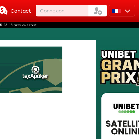
Contact
Connexion
FR
75-13-13
(APPEL NON SURTAXÉ)
EN
IT
ES