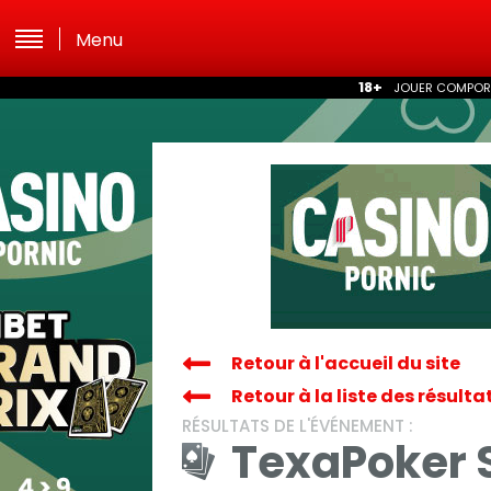
Menu
18+
JOUER COMPORTE
Retour à l'accueil du site
Retour à la liste des résulta
RÉSULTATS DE L'ÉVÉNEMENT :
TexaPoker 