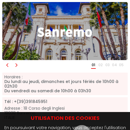
01
02
03
04
05
Horaires :
Du lundi au jeudi, dimanches et jours fériés de 10h00 à
02h30
Du vendredi au samedi de 10h00 à 03h30
Tél :
+(39)391845951
Adresse :
18 Corso degli Inglesi
18038
Sanremo
UTILISATION DES COOKIES
ITALIE
En poursuivant votre navigation, vous acceptez l'utilisation