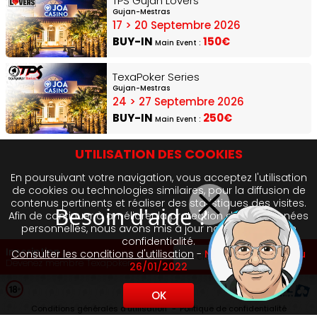
TPS Gujan Lovers
Gujan-Mestras
17 > 20 Septembre 2026
BUY-IN
150€
Main Event :
TexaPoker Series
Gujan-Mestras
24 > 27 Septembre 2026
BUY-IN
250€
Main Event :
UTILISATION DES COOKIES
En poursuivant votre navigation, vous acceptez l'utilisation
de cookies ou technologies similaires, pour la diffusion de
contenus pertinents et réaliser des statistiques des visites.
Besoin d'aide ?
Afin de continuer à améliorer la protection de vos données
personnelles, nous avons mis à jour notre politique de
confidentialité.
Inscription
Consulter les conditions d'utilisation
-
Nouvelle version au
Je crée mon profil !
Devenez membre Texapoker
26/01/2022
OK
Conditions générales d'utilisation
Politique de confidentialité