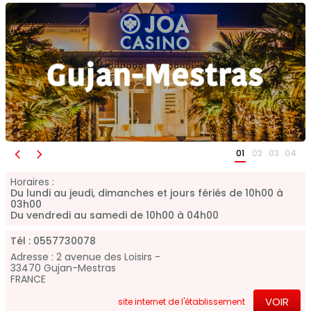
01
02
03
04
Horaires :
Du lundi au jeudi, dimanches et jours fériés de 10h00 à
03h00
Du vendredi au samedi de 10h00 à 04h00
Tél :
0557730078
Adresse :
2 avenue des Loisirs -
33470
Gujan-Mestras
FRANCE
VOIR
site internet
de l'établissement