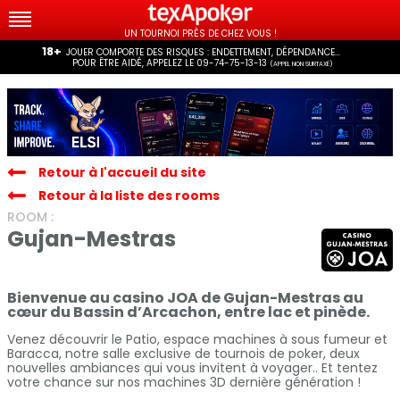
UN TOURNOI PRÈS DE CHEZ VOUS !
18+
JOUER COMPORTE DES RISQUES : ENDETTEMENT, DÉPENDANCE...
POUR ÊTRE AIDÉ, APPELEZ LE 09-74-75-13-13
(APPEL NON SURTAXÉ)
Retour à l'accueil du site
Retour à la liste des rooms
ROOM :
Gujan-Mestras
Bienvenue au casino JOA de Gujan-Mestras au
cœur du Bassin d’Arcachon, entre lac et pinède.
Venez découvrir le Patio, espace machines à sous fumeur et
Baracca, notre salle exclusive de tournois de poker, deux
nouvelles ambiances qui vous invitent à voyager.. Et tentez
votre chance sur nos machines 3D dernière génération !