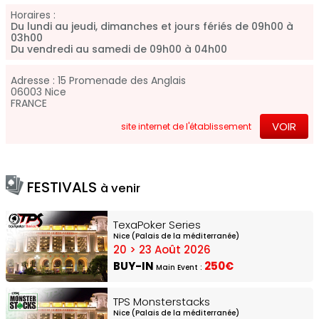
Horaires :
Du lundi au jeudi, dimanches et jours fériés de 09h00 à
03h00
Du vendredi au samedi de 09h00 à 04h00
Adresse :
15 Promenade des Anglais
06003
Nice
FRANCE
VOIR
site internet
de l'établissement
FESTIVALS
à venir
TexaPoker Series
Nice (Palais de la méditerranée)
20 > 23 Août 2026
BUY-IN
250€
Main Event :
TPS Monsterstacks
Nice (Palais de la méditerranée)