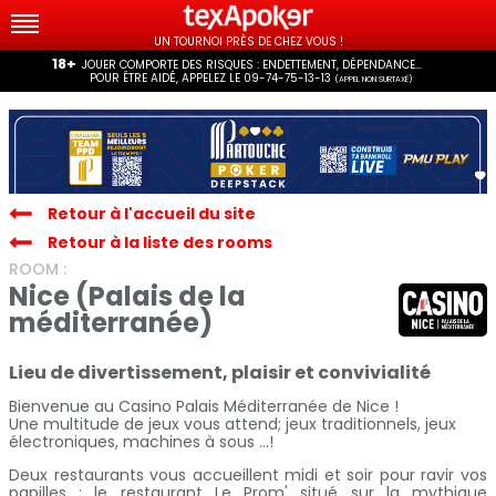
UN TOURNOI PRÈS DE CHEZ VOUS !
18+
JOUER COMPORTE DES RISQUES : ENDETTEMENT, DÉPENDANCE...
POUR ÊTRE AIDÉ, APPELEZ LE 09-74-75-13-13
(APPEL NON SURTAXÉ)
Retour à l'accueil du site
Retour à la liste des rooms
ROOM :
Nice (Palais de la
méditerranée)
Lieu de divertissement, plaisir et convivialité
Bienvenue au Casino Palais Méditerranée de Nice !
Une multitude de jeux vous attend; jeux traditionnels, jeux
électroniques, machines à sous ...!
Deux restaurants vous accueillent midi et soir pour ravir vos
papilles ; le restaurant Le Prom' situé sur la mythique