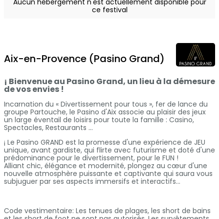
Aucun hébergement n'est actuellement disponible pour
ce festival
Aix-en-Provence (Pasino Grand)
¡ Bienvenue au Pasino Grand, un lieu à la démesure
de vos envies !
Incarnation du « Divertissement pour tous », fer de lance du
groupe Partouche, le Pasino d'Aix associe au plaisir des jeux
un large éventail de loisirs pour toute la famille : Casino,
Spectacles, Restaurants ...
¡ Le Pasino GRAND est la promesse d'une expérience de JEU
unique, avant gardiste, qui flirte avec futurisme et doté d'une
prédominance pour le divertissement, pour le FUN !
Alliant chic, élégance et modernité, plongez au cœur d'une
nouvelle atmosphère puissante et captivante qui saura vous
subjuguer par ses aspects immersifs et interactifs...
Code vestimentaire: Les tenues de plages, les short de bains
et les short de foot ne sont pas autorisés. Les survêtements