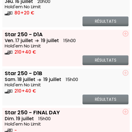
Jeu. 16 juillet
20h00
Hold'em No Limit
80
+20 €
RÉSULTATS
Star 250 - D1A
Ven. 17 juillet
19 juillet
15h00
Hold'em No Limit
210
+40 €
RÉSULTATS
Star 250 - D1B
Sam. 18 juillet
19 juillet
15h00
Hold'em No Limit
210
+40 €
RÉSULTATS
Star 250 - FINAL DAY
Dim. 19 juillet
15h00
Hold'em No Limit
-