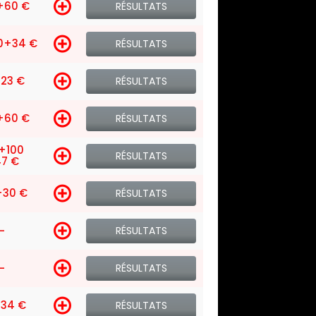
+60 €
RÉSULTATS
0
+34 €
RÉSULTATS
23 €
RÉSULTATS
+60 €
RÉSULTATS
+100
RÉSULTATS
7 €
+30 €
RÉSULTATS
-
RÉSULTATS
-
RÉSULTATS
34 €
RÉSULTATS