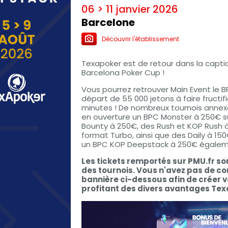
06 > 11 janvier 2026
Barcelone
Découvrir l'établissement
Texapoker est de retour dans la capti
Barcelona Poker Cup !
Vous pourrez retrouver Main Event le 
départ de 55 000 jetons à faire fructif
minutes ! De nombreux tournois annex
en ouverture un BPC Monster à 250€ su
Bounty à 250€, des Rush et KOP Rush à
format Turbo, ainsi que des Daily à 150
un BPC KOP Deepstack à 250€ égalem
Les tickets remportés sur PMU.fr so
des tournois. Vous n'avez pas de co
bannière ci-dessous afin de créer 
profitant des divers avantages Tex