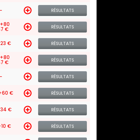
-
RÉSULTATS
+80
RÉSULTATS
7 €
23 €
RÉSULTATS
+80
RÉSULTATS
7 €
-
RÉSULTATS
+60 €
RÉSULTATS
34 €
RÉSULTATS
+10 €
RÉSULTATS