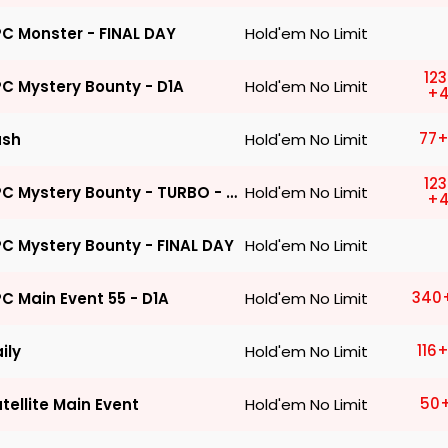
C Monster - FINAL DAY
Hold'em No Limit
123
C Mystery Bounty - D1A
Hold'em No Limit
+4
77
+
ush
Hold'em No Limit
123
BPC Mystery Bounty - TURBO - D1B
Hold'em No Limit
+4
C Mystery Bounty - FINAL DAY
Hold'em No Limit
340
C Main Event 55 - D1A
Hold'em No Limit
116
+
ily
Hold'em No Limit
50
tellite Main Event
Hold'em No Limit