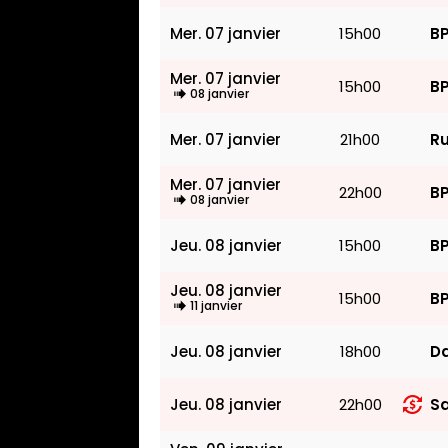
Mer. 07 janvier
15h00
BP
Mer. 07 janvier
15h00
BP
08 janvier
Mer. 07 janvier
21h00
R
Mer. 07 janvier
22h00
08 janvier
Jeu. 08 janvier
15h00
BP
Jeu. 08 janvier
15h00
BP
11 janvier
Jeu. 08 janvier
18h00
Da
Jeu. 08 janvier
22h00
Sa