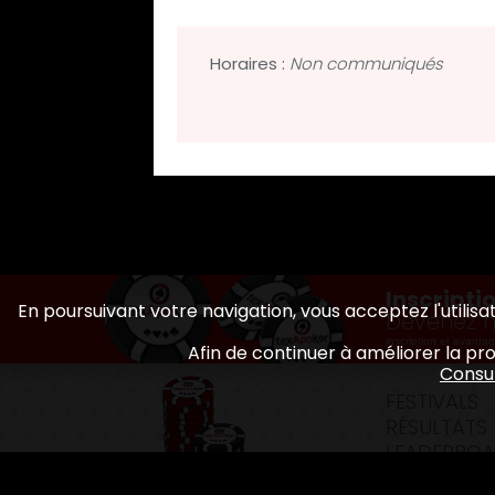
Horaires :
Non communiqués
Inscripti
En poursuivant votre navigation, vous acceptez l'utilisa
Devenez 
inscription et avanta
Afin de continuer à améliorer la pro
Consul
FESTIVALS
RÉSULTATS
LEADERBO