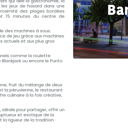
rs qui allie la gastronomie, la
t les jeux de hasard dans une
proximité des plages bordées
nt 15 minutes du centre de
de des machines à sous.
ence de jeu grâce aux machines
s actuels et aux plus gros
nnels comme la roulette
e Blackjack ou encore le Punto
lone, fruit du mélange de deux
et la péruvienne, le restaurant
e culinaire à la fois créative,
idéale pour partager, offrir un
luptueux et exotique de la
 la rigueur de la tradition