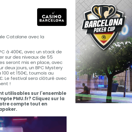
ale Catalane avec la
BPC à 400€, avec un stack de
ier sur des niveaux de 55
es seront mis en place, avec
r deux jours, un BPC Mystery
 100 et 150€, tournois au
€. Le festival sera clôturé avec
ent !
nt utilisables sur l'ensemble
mpte PMU.fr? Cliquez sur la
votre compte tout en
apoker.