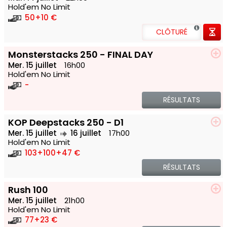
Hold'em No Limit
50
+10 €
CLÔTURÉ
Monsterstacks 250 - FINAL DAY
Mer. 15 juillet
16h00
Hold'em No Limit
-
RÉSULTATS
KOP Deepstacks 250 - D1
Mer. 15 juillet
16 juillet
17h00
Hold'em No Limit
103
+100
+47 €
RÉSULTATS
Rush 100
Mer. 15 juillet
21h00
Hold'em No Limit
77
+23 €