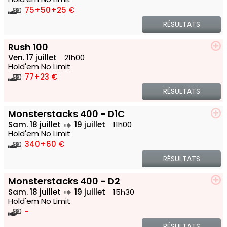
75
+50
+25 €
RÉSULTATS
Rush 100
Ven. 17 juillet
21h00
Hold'em No Limit
77
+23 €
RÉSULTATS
Monsterstacks 400 - D1C
Sam. 18 juillet
19 juillet
11h00
Hold'em No Limit
340
+60 €
RÉSULTATS
Monsterstacks 400 - D2
Sam. 18 juillet
19 juillet
15h30
Hold'em No Limit
-
RÉSULTATS