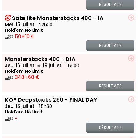
RÉSULTATS
Satellite Monsterstacks 400 - 1A
Mer. 15 juillet
22h00
Hold'em No Limit
50
+10 €
RÉSULTATS
Monsterstacks 400 - D1A
Jeu. 16 juillet
19 juillet
15h00
Hold'em No Limit
340
+60 €
RÉSULTATS
KOP Deepstacks 250 - FINAL DAY
Jeu. 16 juillet
15h30
Hold'em No Limit
-
RÉSULTATS