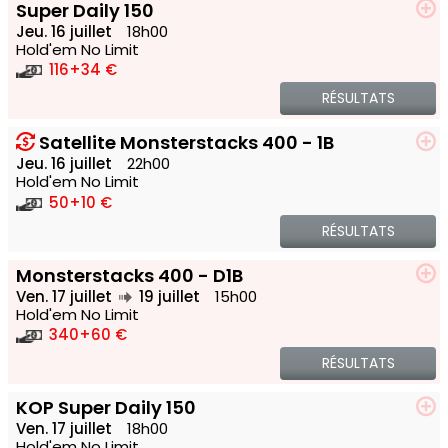
Super Daily 150
Jeu. 16 juillet
18h00
Hold'em No Limit
116
+34 €
RÉSULTATS
Satellite Monsterstacks 400 - 1B
Jeu. 16 juillet
22h00
Hold'em No Limit
50
+10 €
RÉSULTATS
Monsterstacks 400 - D1B
Ven. 17 juillet
19 juillet
15h00
Hold'em No Limit
340
+60 €
RÉSULTATS
KOP Super Daily 150
Ven. 17 juillet
18h00
Hold'em No Limit