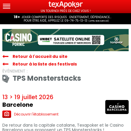
UN TOURNOI PRÈS DE CHEZ VOUS !
18+
JOUER COMPORTE DES RISQUES : ENDETTEMENT, DÉPENDANCE...
POUR ÊTRE AIDÉ, APPELEZ LE 09-74-75-13-13
(APPEL NON SURTAXÉ)
Retour à l'accueil du site
Retour à la liste des festivals
ÉVÉNEMENT :
TPS Monsterstacks
13 > 19 juillet 2026
Barcelone
Découvrir l'établissement
De retour dans la capitale catalane, Texapoker et le Casino
Barcelona vous proposent un TPS Monsterstacks !