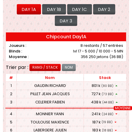
DAY 1A
DAY 1B
DAY 1C
DAY 2
DAY 3
Chipcount Day1A
Joueurs :
8
restants /
57
entrées
Blinds :
lvl 17
5 000 / 10 000
5 MN
Moyenne :
356 250 jetons (36 BB)
Trier par :
RANG / STACK
NOM
Nom
Stack
1
GAUDIN
RICHARD
(80 BB)
2
PILLET
JEAN JACQUES
(73 BB)
3
CELERIER
FABIEN
(44 BB)
4
MONNIER
YANN
(24 BB)
5
TOULOUSE
MAXENCE
(19 BB)
6
LABERGERE
JULIEN
(18 BB)