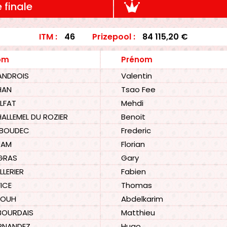
 finale
ITM :
46
Prizepool :
84 115,20 €
om
Prénom
ANDROIS
Valentin
HAN
Tsao Fee
LFAT
Mehdi
ALLEMEL DU ROZIER
Benoit
 BOUDEC
Frederic
DAM
Florian
GRAS
Gary
LLERIER
Fabien
ICE
Thomas
KOUH
Abdelkarim
BOURDAIS
Matthieu
RNANDEZ
Hugo