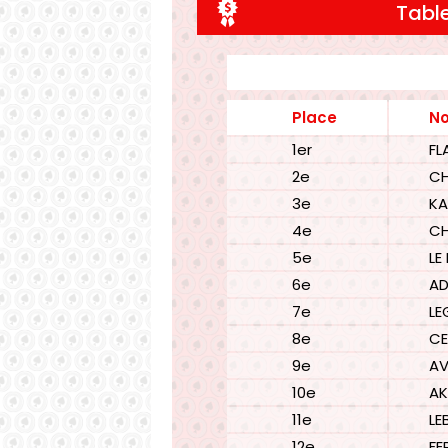
Table
Place
N
1er
FL
2e
C
3e
KA
4e
CH
5e
LE
6e
A
7e
LE
8e
CE
9e
AV
10e
A
11e
LE
12e
FE