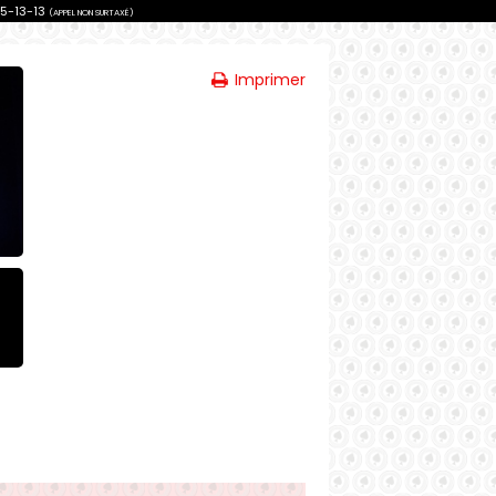
75-13-13
(APPEL NON SURTAXÉ)
Imprimer