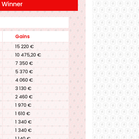
Winner
Gains
Place
15 220 €
16e
10 475,20 €
17e
7 350 €
18e
5 370 €
19e
4 060 €
20e
3 130 €
21e
2 460 €
22e
1 970 €
23e
1 610 €
24e
1 340 €
25e
1 340 €
26e
1 140 €
27e