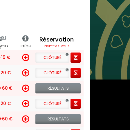
Réservation
y-in
infos
identifiez-vous
+15 €
CLÔTURÉ
20 €
CLÔTURÉ
+60 €
RÉSULTATS
20 €
CLÔTURÉ
+60 €
RÉSULTATS