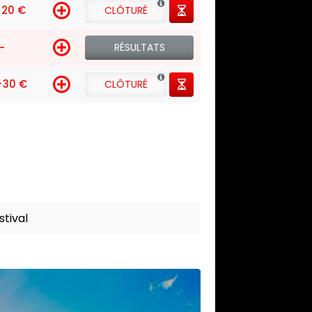
20 €
CLÔTURÉ
-
RÉSULTATS
+30 €
CLÔTURÉ
tival