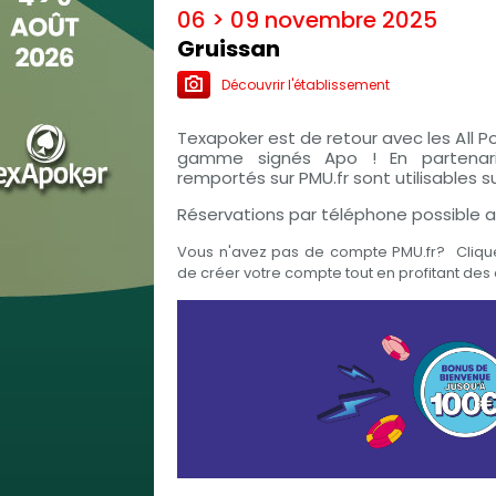
06 > 09 novembre 2025
Gruissan
Découvrir l'établissement
Texapoker est de retour avec les All P
gamme signés Apo ! En partenaria
remportés sur PMU.fr sont utilisables s
Réservations par téléphone possible a
Vous n'avez pas de compte PMU.fr? Clique
de créer votre compte tout en profitant de