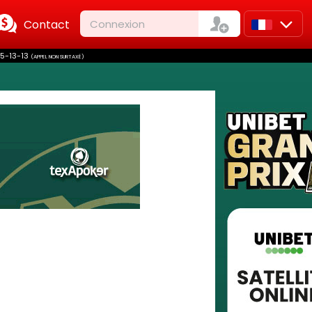
Contact
Connexion
FR
75-13-13
(APPEL NON SURTAXÉ)
EN
IT
ES