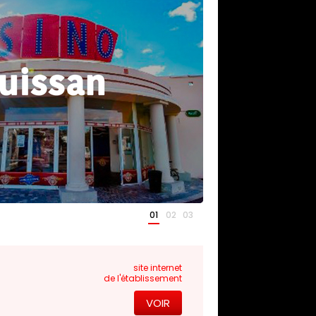
01
02
03
site internet
de l'établissement
VOIR