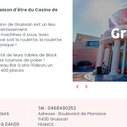
 raison d'être du Casino de
sino de Gruissan est un lieu
ivertissement.
s machines à sous, avec
 soit la roulette, la roulette
ronique !
é de leurs tables de Black
les tournois de poker !
au Bar à vins l'Edison, un
e 400 places
Tél :
0468490252
jours
Adresse :
Boulevard de Planasse
11430
Gruissan
 à 04h00
FRANCE