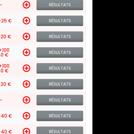
-
RÉSULTATS
+25 €
RÉSULTATS
20 €
RÉSULTATS
+100
RÉSULTATS
0 €
+100
RÉSULTATS
0 €
20 €
RÉSULTATS
-
RÉSULTATS
+40 €
RÉSULTATS
+40 €
RÉSULTATS