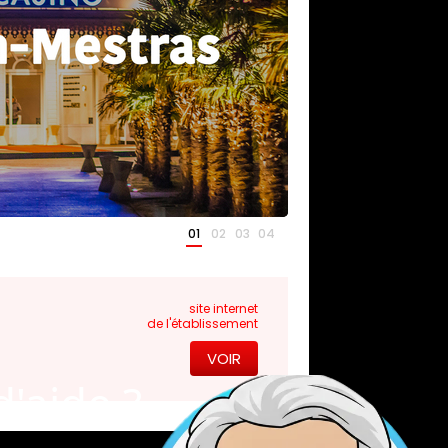
01
02
03
04
site internet
de l'établissement
VOIR
'aide ?