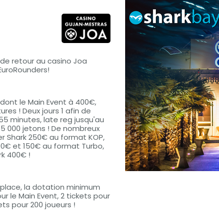
 de retour au casino Joa
EuroRounders!
dont le Main Event à 400€,
res ! Deux jours 1 afin de
55 minutes, late reg jusqu'au
 55 000 jetons ! De nombreux
ger Shark 250€ au format KOP,
100€ et 150€ au format Turbo,
k 400€ !
n place, la dotation minimum
ur le Main Event, 2 tickets pour
ets pour 200 joueurs !