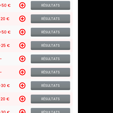
+50 €
RÉSULTATS
20 €
RÉSULTATS
+50 €
RÉSULTATS
+25 €
RÉSULTATS
-
RÉSULTATS
-
RÉSULTATS
+30 €
RÉSULTATS
20 €
RÉSULTATS
+30 €
RÉSULTATS