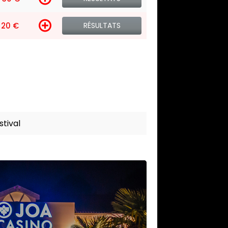
20 €
RÉSULTATS
tival