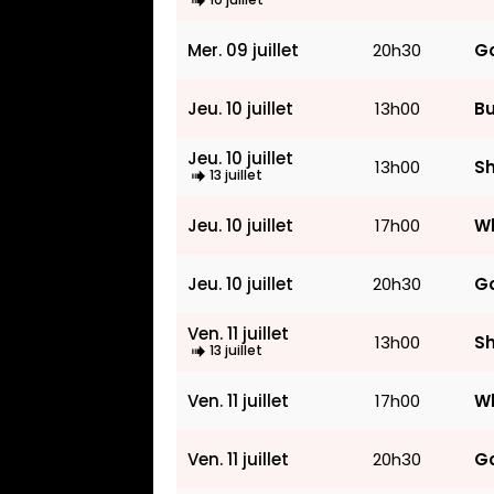
Mer. 09 juillet
20h30
Go
Jeu. 10 juillet
13h00
Bu
Jeu. 10 juillet
13h00
Sh
13 juillet
Jeu. 10 juillet
17h00
Wh
Jeu. 10 juillet
20h30
Go
Ven. 11 juillet
13h00
Sh
13 juillet
Ven. 11 juillet
17h00
Wh
Ven. 11 juillet
20h30
Go