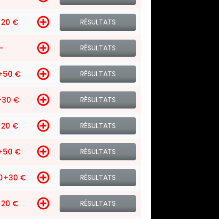
20 €
RÉSULTATS
-
RÉSULTATS
+50 €
RÉSULTATS
+30 €
RÉSULTATS
20 €
RÉSULTATS
+50 €
RÉSULTATS
0
+30 €
RÉSULTATS
20 €
RÉSULTATS