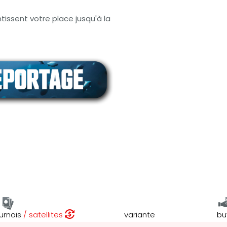
tissent votre place jusqu'à la
urnois
satellites
variante
bu