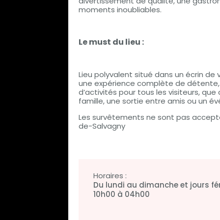
divertissement de qualité, une gastro
moments inoubliables.
Le must du lieu :
Lieu polyvalent situé dans un écrin de 
une expérience complète de détente,
d’activités pour tous les visiteurs, qu
famille, une sortie entre amis ou un é
Les survêtements ne sont pas accepté
de-Salvagny
Horaires :
Du lundi au dimanche et jours fé
10h00 à 04h00