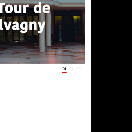
01
02
03