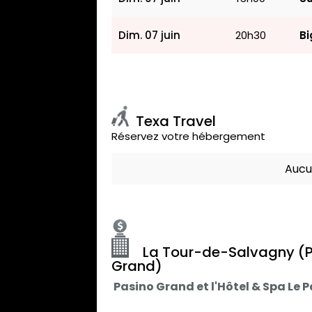
Dim. 07 juin
20h30
Bi
Texa Travel
Réservez votre hébergement
Aucu
La Tour-de-Salvagny (
Grand)
Pasino Grand et l'Hôtel & Spa Le P