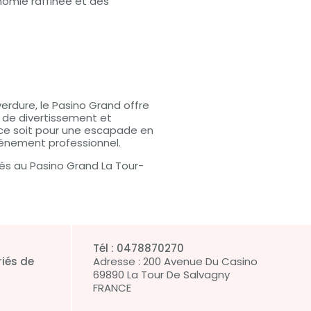
nomie raffinée et des
verdure, le Pasino Grand offre
 de divertissement et
e ce soit pour une escapade en
vénement professionnel.
s au Pasino Grand La Tour-
Tél :
0478870270
riés de
Adresse :
200 Avenue Du Casino
69890
La Tour De Salvagny
FRANCE