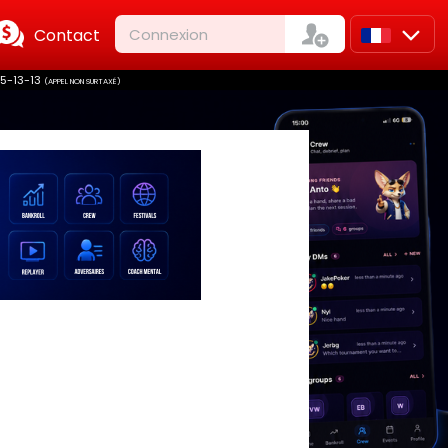
Contact
Connexion
FR
75-13-13
(APPEL NON SURTAXÉ)
EN
IT
ES