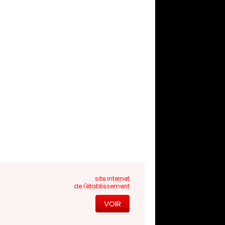
site internet
de l'établissement
VOIR