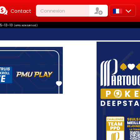
Contact
Connexion
FR
75-13-13
(APPEL NON SURTAXÉ)
EN
IT
ES