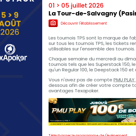
01 > 05 juillet 2026
La Tour-de-Salvagny (Pasi
Découvrir l'établissement
Les tournois TPS sont la marque de f
sur tous les tournois TPS, les tickets 
utilisables sur l'ensemble des tournois.
Chaque semaine du mercredi au diman
tournois tels que les Superstack 150, l
qu'un Regular 100, le Deepstack 150 et 
Vous n'avez pas de compte
PMU PLAY
dessous afin de créer votre compte to
avantages Texapoker.
Télécharger le programme de l'événement