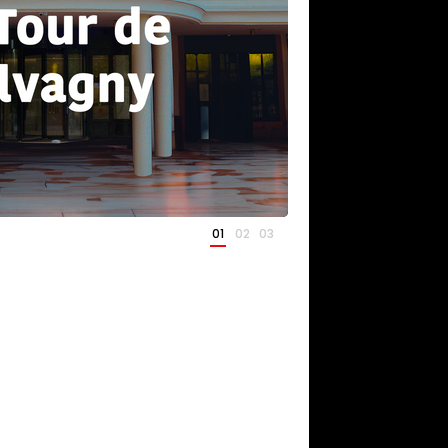
01
02
03