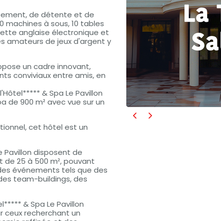
issement, de détente et de
0 machines à sous, 10 tables
lette anglaise électronique et
es amateurs de jeux d'argent y
ropose un cadre innovant,
nts conviviaux entre amis, en
'Hôtel***** & Spa Le Pavillon
pa de 900 m² avec vue sur un
ionnel, cet hôtel est un
e Pavillon disposent de
t de 25 à 500 m², pouvant
r des événements tels que des
 des team-buildings, des
l***** & Spa Le Pavillon
ur ceux recherchant un