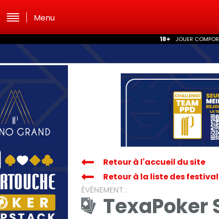
Menu
18+
JOUER COMPORTE
Retour à l'accueil du site
Retour à la liste des festiva
ÉVÉNEMENT :
TexaPoker 