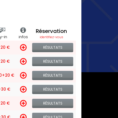
Réservation
y-in
infos
identifiez-vous
20 €
RÉSULTATS
20 €
RÉSULTATS
0
+20 €
RÉSULTATS
+30 €
RÉSULTATS
20 €
RÉSULTATS
+30 €
RÉSULTATS