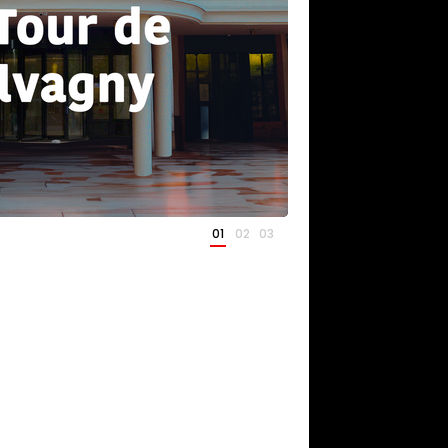
01
02
03