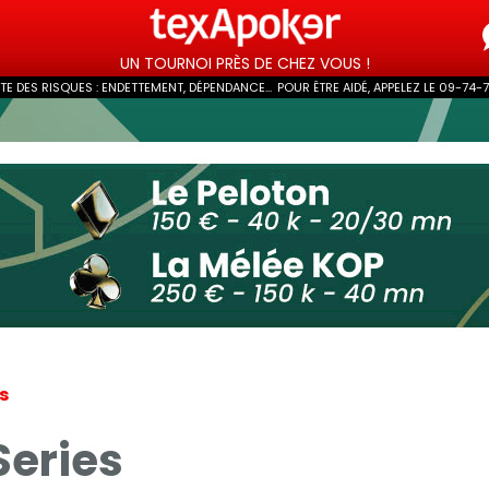
UN TOURNOI PRÈS DE CHEZ VOUS !
 DES RISQUES : ENDETTEMENT, DÉPENDANCE...
POUR ÊTRE AIDÉ, APPELEZ LE 09-74-
ls
Series