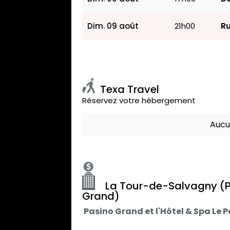
Dim. 09 août
21h00
Ru
Texa Travel
Réservez votre hébergement
Aucu
La Tour-de-Salvagny (
Grand)
Pasino Grand et l'Hôtel & Spa Le P