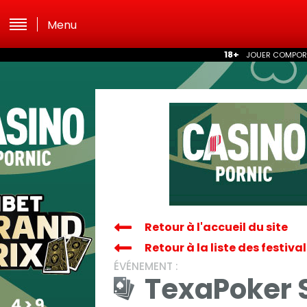
Menu
18+
JOUER COMPORTE
Retour à l'accueil du site
Retour à la liste des festiva
ÉVÉNEMENT :
TexaPoker 