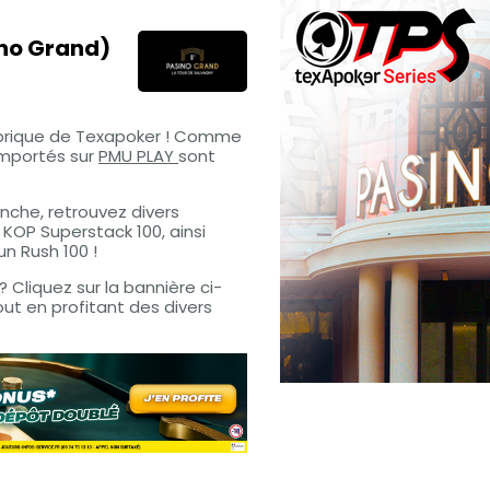
no Grand)
abrique de Texapoker ! Comme
remportés sur
PMU PLAY
sont
che, retrouvez divers
e KOP Superstack 100, ainsi
un Rush 100 !
? Cliquez sur la bannière ci-
ut en profitant des divers