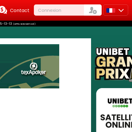
Contact
Connexion
FR
75-13-13
(APPEL NON SURTAXÉ)
EN
IT
ES