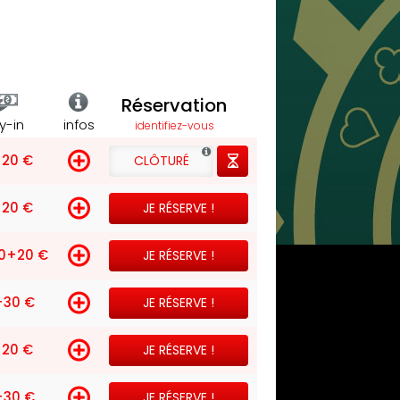
Réservation
y-in
infos
identifiez-vous
20 €
CLÔTURÉ
20 €
JE RÉSERVE !
0
+20 €
JE RÉSERVE !
+30 €
JE RÉSERVE !
20 €
JE RÉSERVE !
+30 €
JE RÉSERVE !