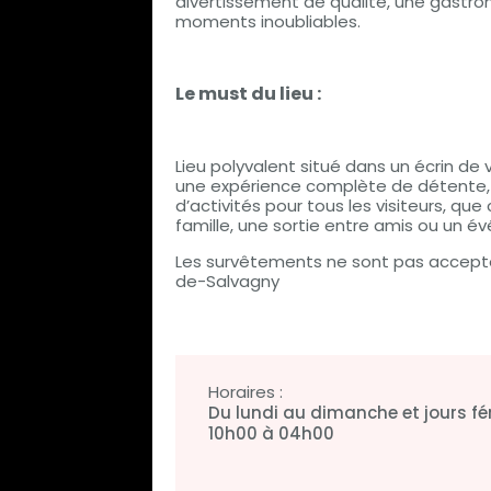
divertissement de qualité, une gastro
moments inoubliables.
Le must du lieu :
Lieu polyvalent situé dans un écrin de 
une expérience complète de détente,
d’activités pour tous les visiteurs, qu
famille, une sortie entre amis ou un é
Les survêtements ne sont pas accepté
de-Salvagny
Horaires :
Du lundi au dimanche et jours fé
10h00 à 04h00