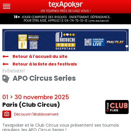
UN TOURNOI PRÈS DE CHEZ VOUS !
18+
JOUER COMPORTE DES RISQUES : ENDETTEMENT, DÉPENDANCE...
POUR ÊTRE AIDÉ, APPELEZ LE 09-74-75-13-13
(APPEL NON SURTAXÉ)
Retour à l'accueil du site
Retour à la liste des festivals
ÉVÉNEMENT :
APO Circus Series
01 > 30 novembre 2025
Paris (Club Circus)
Découvrir l'établissement
Texapoker et le Club Circus vous présentent ses tournois
réguliers, les APO Circus Series !