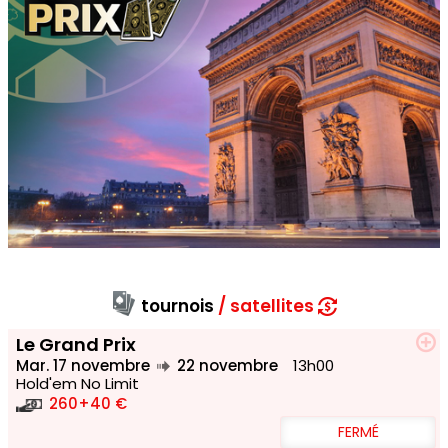
tournois
satellites
Le Grand Prix
Mar. 17 novembre
22 novembre
13h00
Hold'em No Limit
260
+40 €
FERMÉ