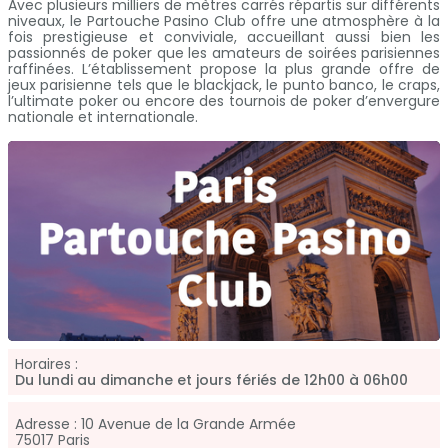
Avec plusieurs milliers de mètres carrés répartis sur différents
niveaux, le Partouche Pasino Club offre une atmosphère à la
fois prestigieuse et conviviale, accueillant aussi bien les
passionnés de poker que les amateurs de soirées parisiennes
raffinées. L’établissement propose la plus grande offre de
jeux parisienne tels que le blackjack, le punto banco, le craps,
l’ultimate poker ou encore des tournois de poker d’envergure
nationale et internationale.
Horaires :
Du lundi au dimanche et jours fériés de 12h00 à 06h00
Adresse :
10 Avenue de la Grande Armée
75017
Paris