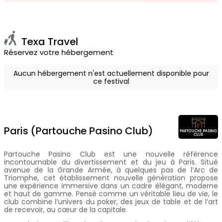
Texa Travel
Réservez votre hébergement
Aucun hébergement n'est actuellement disponible pour
ce festival
Paris (Partouche Pasino Club)
Partouche Pasino Club est une nouvelle référence
incontournable du divertissement et du jeu à Paris. Situé
avenue de la Grande Armée, à quelques pas de l’Arc de
Triomphe, cet établissement nouvelle génération propose
une expérience immersive dans un cadre élégant, moderne
et haut de gamme. Pensé comme un véritable lieu de vie, le
club combine l’univers du poker, des jeux de table et de l’art
de recevoir, au cœur de la capitale.