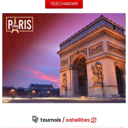
TÉLÉCHARGER
tournois
satellites