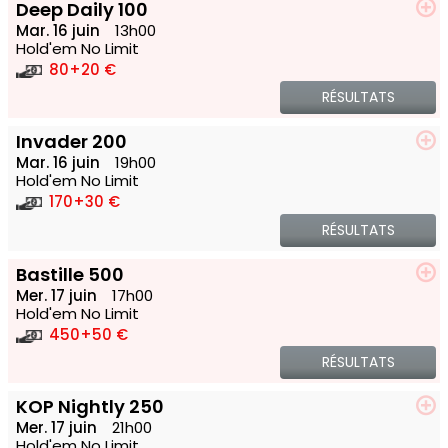
Deep Daily 100
Mar. 16 juin
13h00
Hold'em No Limit
80
+20 €
RÉSULTATS
Invader 200
Mar. 16 juin
19h00
Hold'em No Limit
170
+30 €
RÉSULTATS
Bastille 500
Mer. 17 juin
17h00
Hold'em No Limit
450
+50 €
RÉSULTATS
KOP Nightly 250
Mer. 17 juin
21h00
Hold'em No Limit