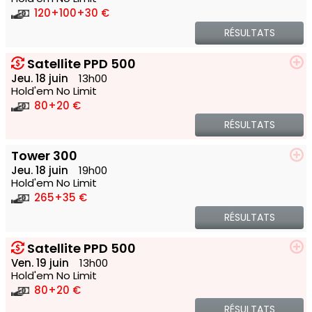
120
+100
+30 €
RÉSULTATS
Satellite PPD 500
Jeu. 18 juin
13h00
Hold'em No Limit
80
+20 €
RÉSULTATS
Tower 300
Jeu. 18 juin
19h00
Hold'em No Limit
265
+35 €
RÉSULTATS
Satellite PPD 500
Ven. 19 juin
13h00
Hold'em No Limit
80
+20 €
RÉSULTATS