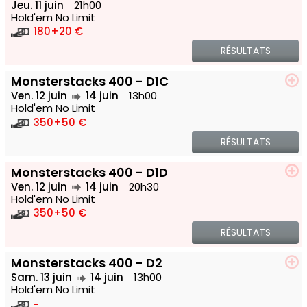
Jeu. 11 juin
21h00
Hold'em No Limit
180
+20 €
RÉSULTATS
Monsterstacks 400 - D1C
Ven. 12 juin
14 juin
13h00
Hold'em No Limit
350
+50 €
RÉSULTATS
Monsterstacks 400 - D1D
Ven. 12 juin
14 juin
20h30
Hold'em No Limit
350
+50 €
RÉSULTATS
Monsterstacks 400 - D2
Sam. 13 juin
14 juin
13h00
Hold'em No Limit
-