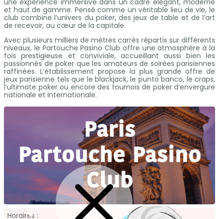
une expérience immersive dans un cadre élégant, moderne
et haut de gamme. Pensé comme un véritable lieu de vie, le
club combine l’univers du poker, des jeux de table et de l’art
de recevoir, au cœur de la capitale.
Avec plusieurs milliers de mètres carrés répartis sur différents
niveaux, le Partouche Pasino Club offre une atmosphère à la
fois prestigieuse et conviviale, accueillant aussi bien les
passionnés de poker que les amateurs de soirées parisiennes
raffinées. L’établissement propose la plus grande offre de
jeux parisienne tels que le blackjack, le punto banco, le craps,
l’ultimate poker ou encore des tournois de poker d’envergure
nationale et internationale.
Horaires :