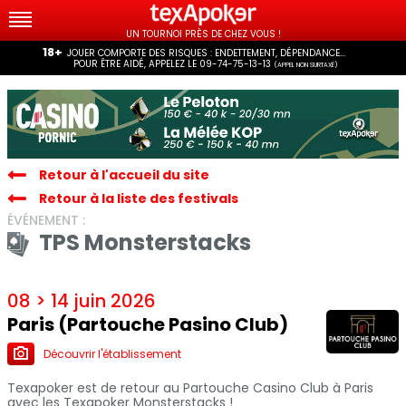
UN TOURNOI PRÈS DE CHEZ VOUS !
18+
JOUER COMPORTE DES RISQUES : ENDETTEMENT, DÉPENDANCE...
POUR ÊTRE AIDÉ, APPELEZ LE 09-74-75-13-13
(APPEL NON SURTAXÉ)
Retour à l'accueil du site
Retour à la liste des festivals
ÉVÉNEMENT :
TPS Monsterstacks
08 > 14 juin 2026
Paris (Partouche Pasino Club)
Découvrir l'établissement
Texapoker est de retour au Partouche Casino Club à Paris
avec les Texapoker Monsterstacks !