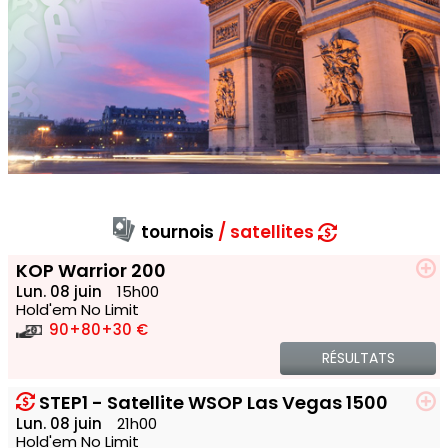
tournois
satellites
KOP Warrior 200
Lun. 08 juin
15h00
Hold'em No Limit
90
+80
+30 €
RÉSULTATS
STEP1 - Satellite WSOP Las Vegas 1500
Lun. 08 juin
21h00
Hold'em No Limit