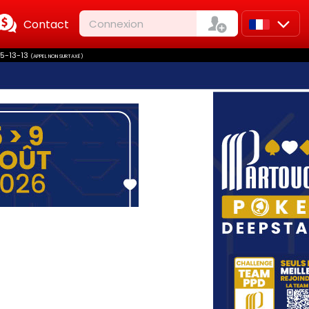
Contact
Connexion
FR
75-13-13
(APPEL NON SURTAXÉ)
EN
IT
ES