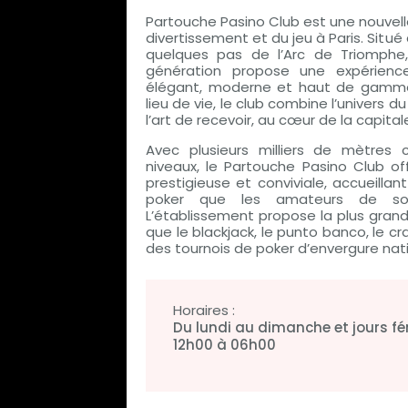
Partouche Pasino Club est une nouvel
divertissement et du jeu à Paris. Situ
quelques pas de l’Arc de Triomphe,
génération propose une expérien
élégant, moderne et haut de gamme
lieu de vie, le club combine l’univers d
l’art de recevoir, au cœur de la capital
Avec plusieurs milliers de mètres c
niveaux, le Partouche Pasino Club o
prestigieuse et conviviale, accueillan
poker que les amateurs de soiré
L’établissement propose la plus grande
que le blackjack, le punto banco, le cr
des tournois de poker d’envergure nati
Horaires :
Du lundi au dimanche et jours fé
12h00 à 06h00