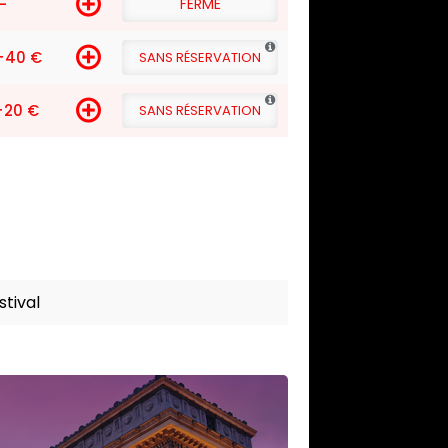
-
FERMÉ
+40 €
SANS RÉSERVATION
+20 €
SANS RÉSERVATION
tival