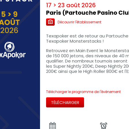
17 > 23 août 2026
Paris (Partouche Pasino Cl
Découvrir l'établissement
Texapoker est de retour au Partouche 
Texapoker Monsterstacks !
Retrouvez en Main Event le Monsterstac
de 150 000 jetons, des niveaux de 40 m
qualifier. De nombreux tournois seron
les Super Nightly 200€, Deep Nightly 2
200€ ainsi que le High Roller 800€ et l
Télécharger le programme de l'événement
TÉLÉCHARGER