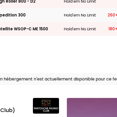
gh Roller 800 - D2
Hold'em No Limit
260
pedition 300
Hold'em No Limit
180
tellite WSOP-C ME 1500
Hold'em No Limit
n hébergement n'est actuellement disponible pour ce fes
 Club)