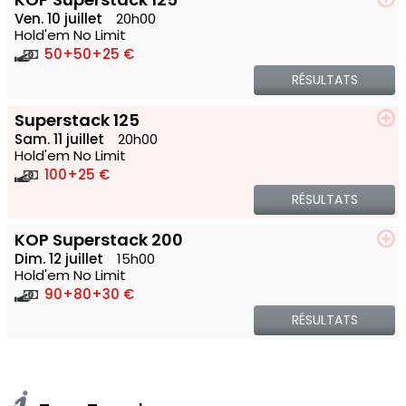
Ven. 10 juillet
20h00
Hold'em No Limit
50
+50
+25 €
RÉSULTATS
Superstack 125
Sam. 11 juillet
20h00
Hold'em No Limit
100
+25 €
RÉSULTATS
KOP Superstack 200
Dim. 12 juillet
15h00
Hold'em No Limit
90
+80
+30 €
RÉSULTATS