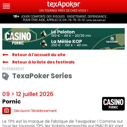
UN TOURNOI PRÈS DE CHEZ VOUS !
18+
JOUER COMPORTE DES RISQUES : ENDETTEMENT, DÉPENDANCE...
POUR ÊTRE AIDÉ, APPELEZ LE 09-74-75-13-13
(APPEL NON SURTAXÉ)
Retour à l'accueil du site
Retour à la liste des festivals
ÉVÉNEMENT :
TexaPoker Series
09 > 12 juillet 2026
Pornic
Découvrir l'établissement
Le TPS est la marque de fabrique de Texapoker ! Comme sur
tous les tournois TPS, les tickets remportés sur
PMU PLAY
sont