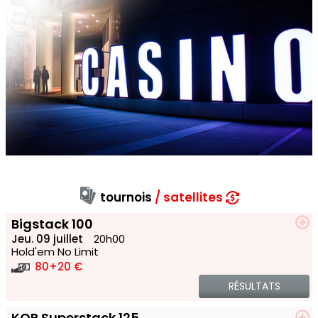
tournois
satellites
Bigstack 100
Jeu. 09 juillet
20h00
Hold'em No Limit
80
+20 €
RÉSULTATS
KOP Superstack 125