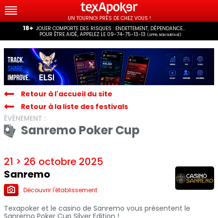
UN TOURNOI PRÈS DE CHEZ VOUS !
18+
JOUER COMPORTE DES RISQUES : ENDETTEMENT, DÉPENDANCE...
POUR ÊTRE AIDÉ, APPELEZ LE 09-74-75-13-13
(APPEL NON SURTAXÉ)
Retour à l'accueil du site
Retour à la liste des festivals
ÉVÉNEMENT :
Sanremo Poker Cup
21 > 26 octobre 2025
Sanremo
Découvrir l'établissement
Texapoker et le casino de Sanremo vous présentent le
Sanremo Poker Cup Silver Edition !