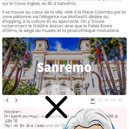
sur le Corso Inglesi, au 18, à Sanremo.
Il se trouve au cœur de la ville, relié à la Place Colombo par la
zone piétonne via l’élégante rue Matteotti dédiée au
shopping, à la culture et au spectacle. On y trouve
notamment le théâtre Ariston ainsi que le Palais Borea
d’Olmo, le siège du musée et la pinacothèque matuziana.
01
02
03
04
05
oin
Horaires :
Du lundi au jeudi, dimanches et jours fériés de 10h00 à
02h30
Du vendredi au samedi de 10h00 à 03h30