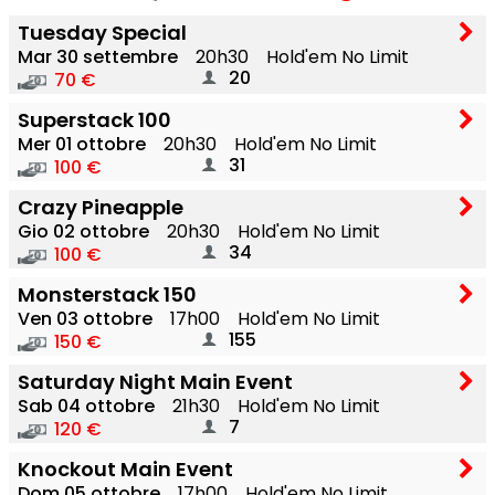
Tuesday Special
Mar 30 settembre
20h30
Hold'em No Limit
20
70 €
Superstack 100
Mer 01 ottobre
20h30
Hold'em No Limit
31
100 €
Crazy Pineapple
Gio 02 ottobre
20h30
Hold'em No Limit
34
100 €
Monsterstack 150
Ven 03 ottobre
17h00
Hold'em No Limit
155
150 €
Saturday Night Main Event
Sab 04 ottobre
21h30
Hold'em No Limit
7
120 €
Knockout Main Event
Dom 05 ottobre
17h00
Hold'em No Limit