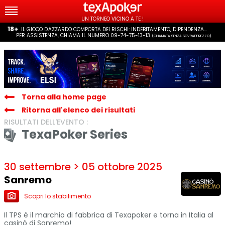
UN TORNEO VICINO A TE !
18+
IL GIOCO D'AZZARDO COMPORTA DEI RISCHI: INDEBITAMENTO, DIPENDENZA...
PER ASSISTENZA, CHIAMA IL NUMERO 09-74-75-13-13
(CHIAMATA SENZA SOVRAPPREZZO).
Torna alla home page
Ritorna all'elenco dei risultati
RISULTATI DELL'EVENTO :
TexaPoker Series
30 settembre > 05 ottobre 2025
Sanremo
Scopri lo stabilimento
Il TPS è il marchio di fabbrica di Texapoker e torna in Italia al
casinò di Sanremo!