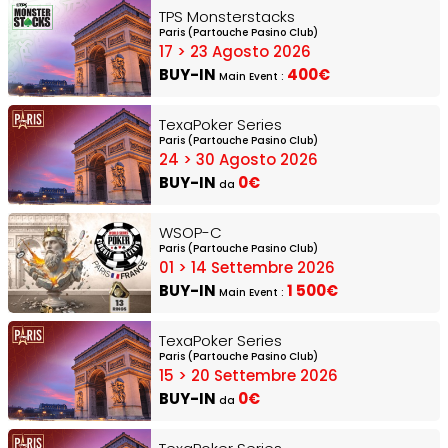
TPS Monsterstacks
Paris (Partouche Pasino Club)
17 > 23 Agosto 2026
BUY-IN
400€
Main Event :
TexaPoker Series
Paris (Partouche Pasino Club)
24 > 30 Agosto 2026
BUY-IN
0€
da
WSOP-C
Paris (Partouche Pasino Club)
01 > 14 Settembre 2026
BUY-IN
1 500€
Main Event :
TexaPoker Series
Paris (Partouche Pasino Club)
15 > 20 Settembre 2026
BUY-IN
0€
da