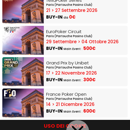
TexaPoker Series
Paris (Partouche Pasino Club)
21 > 27 Settembre 2026
BUY-IN
0€
da
EuroPoker Circuit
Paris (Partouche Pasino Club)
29 Settembre > 04 Ottobre 2026
BUY-IN
500€
Main Event :
Grand Prix by Unibet
Paris (Partouche Pasino Club)
17 > 22 Novembre 2026
BUY-IN
300€
Main Event :
France Poker Open
Paris (Partouche Pasino Club)
14 > 21 Dicembre 2026
BUY-IN
600€
Main Event :
USO DEI COOKIE