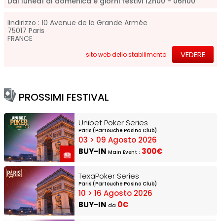
Dal lunedì al domenica e giorni festivi 12h00 - 06h00
Iindirizzo :
10 Avenue de la Grande Armée
75017
Paris
FRANCE
VEDERE
sito web
dello stabilimento
PROSSIMI FESTIVAL
Unibet Poker Series
Paris (Partouche Pasino Club)
03 > 09 Agosto 2026
BUY-IN
300€
Main Event :
TexaPoker Series
Paris (Partouche Pasino Club)
10 > 16 Agosto 2026
BUY-IN
0€
da