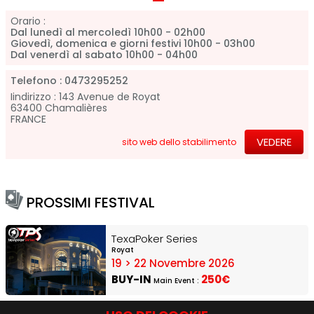
Orario :
Dal lunedì al mercoledì 10h00 - 02h00
Giovedì, domenica e giorni festivi 10h00 - 03h00
Dal venerdì al sabato 10h00 - 04h00
Telefono :
0473295252
Iindirizzo :
143 Avenue de Royat
63400
Chamalières
FRANCE
VEDERE
sito web
dello stabilimento
PROSSIMI FESTIVAL
TexaPoker Series
Royat
19 > 22 Novembre 2026
BUY-IN
250€
Main Event :