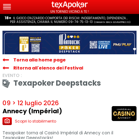
UN TORNEO VICINO A TE !
18+
IL GIOCO D'AZZARDO COMPORTA DEI RISCHI: INDEBITAMENTO, DIPENDENZA...
PER ASSISTENZA, CHIAMA IL NUMERO 09-74-75-13-13
(CHIAMATA SENZA SOVRAPPREZZO).
Torna alla home page
Ritorna all'elenco dei Festival
EVENTO :
Texapoker Deepstacks
09 > 12 luglio 2026
Annecy (Impérial)
Scopri lo stabilimento
Texapoker torna al Casinò Impérial di Annecy con il
Texapoker Deepstacks!