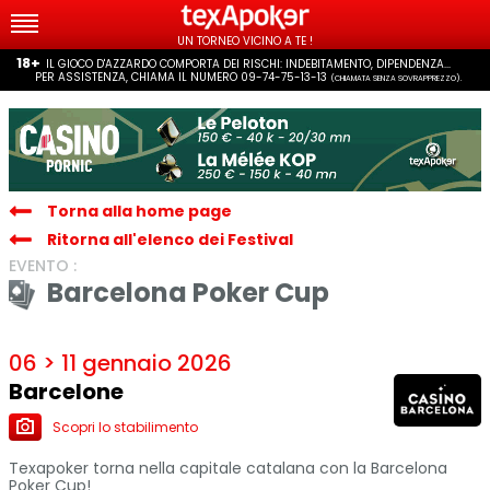
UN TORNEO VICINO A TE !
18+
IL GIOCO D'AZZARDO COMPORTA DEI RISCHI: INDEBITAMENTO, DIPENDENZA...
PER ASSISTENZA, CHIAMA IL NUMERO 09-74-75-13-13
(CHIAMATA SENZA SOVRAPPREZZO).
Torna alla home page
Ritorna all'elenco dei Festival
EVENTO :
Barcelona Poker Cup
06 > 11 gennaio 2026
Barcelone
Scopri lo stabilimento
Texapoker torna nella capitale catalana con la Barcelona
Poker Cup!