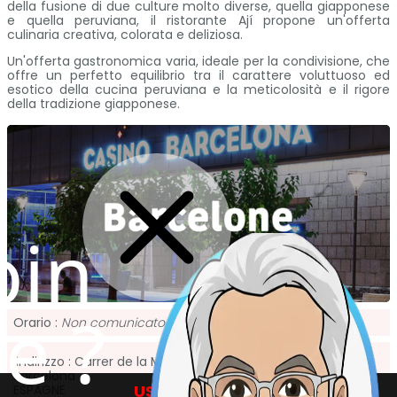
della fusione di due culture molto diverse, quella giapponese
e quella peruviana, il ristorante Ají propone un'offerta
culinaria creativa, colorata e deliziosa.
Un'offerta gastronomica varia, ideale per la condivisione, che
offre un perfetto equilibrio tra il carattere voluttuoso ed
esotico della cucina peruviana e la meticolosità e il rigore
della tradizione giapponese.
oin
de ?
Orario :
Non comunicato
Iindirizzo :
Carrer de la Marina, 19, 21, Ciutat Vella, 08005 ,
Barcelona
USO DEI COOKIE
ESPAGNE