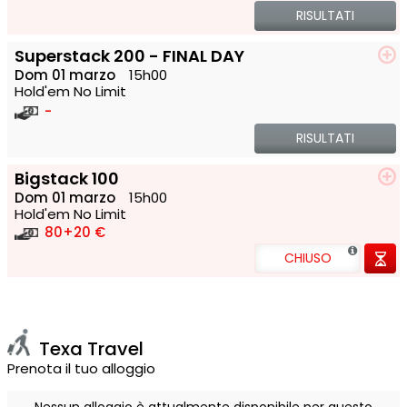
RISULTATI
Superstack 200 - FINAL DAY
Dom 01 marzo
15h00
Hold'em No Limit
-
RISULTATI
Bigstack 100
Dom 01 marzo
15h00
Hold'em No Limit
80
+20 €
CHIUSO
Texa Travel
Prenota il tuo alloggio