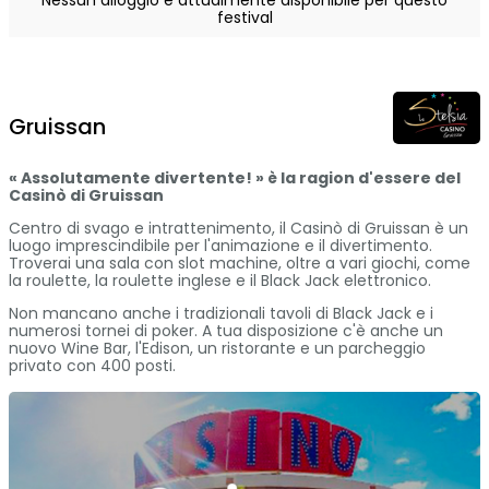
Nessun alloggio è attualmente disponibile per questo
festival
Gruissan
« Assolutamente divertente! » è la ragion d'essere del
Casinò di Gruissan
Centro di svago e intrattenimento, il Casinò di Gruissan è un
luogo imprescindibile per l'animazione e il divertimento.
Troverai una sala con slot machine, oltre a vari giochi, come
la roulette, la roulette inglese e il Black Jack elettronico.
Non mancano anche i tradizionali tavoli di Black Jack e i
numerosi tornei di poker. A tua disposizione c'è anche un
nuovo Wine Bar, l'Edison, un ristorante e un parcheggio
privato con 400 posti.