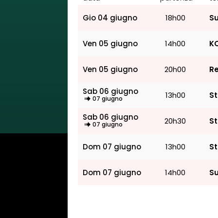
Gio 04 giugno
18h00
Su
Ven 05 giugno
14h00
KO
Ven 05 giugno
20h00
Re
Sab 06 giugno
13h00
St
07 giugno
Sab 06 giugno
20h30
St
07 giugno
Dom 07 giugno
13h00
St
Dom 07 giugno
14h00
Su