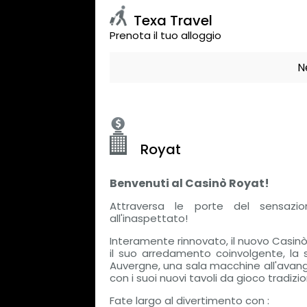
Texa Travel
Prenota il tuo alloggio
N
Royat
Benvenuti al Casinò Royat!
Attraversa le porte del sensazio
all'inaspettato!
Interamente rinnovato, il nuovo Casin
il suo arredamento coinvolgente, la 
Auvergne, una sala macchine all'avan
con i suoi nuovi tavoli da gioco tradizion
Fate largo al divertimento con :