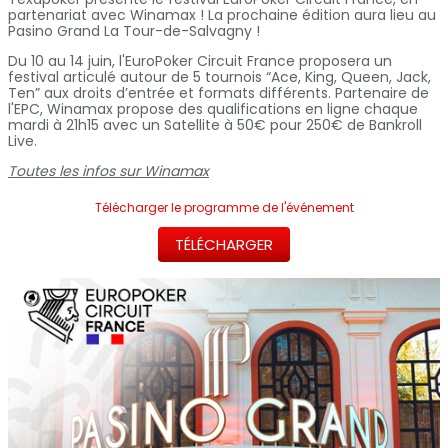
partenariat avec Winamax ! La prochaine édition aura lieu au
Pasino Grand La Tour-de-Salvagny !
Du 10 au 14 juin, l'EuroPoker Circuit France proposera un
festival articulé autour de 5 tournois “Ace, King, Queen, Jack,
Ten” aux droits d’entrée et formats différents. Partenaire de
l'EPC, Winamax propose des qualifications en ligne chaque
mardi à 21h15 avec un Satellite à 50€ pour 250€ de Bankroll
Live.
Toutes les infos sur Winamax
Télécharger le programme de l'événement
TÉLÉCHARGER