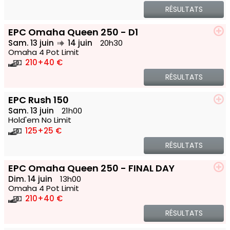
RÉSULTATS
EPC Omaha Queen 250 - D1
Sam. 13 juin
14 juin
20h30
Omaha 4 Pot Limit
210
+40 €
RÉSULTATS
EPC Rush 150
Sam. 13 juin
21h00
Hold'em No Limit
125
+25 €
RÉSULTATS
EPC Omaha Queen 250 - FINAL DAY
Dim. 14 juin
13h00
Omaha 4 Pot Limit
210
+40 €
RÉSULTATS