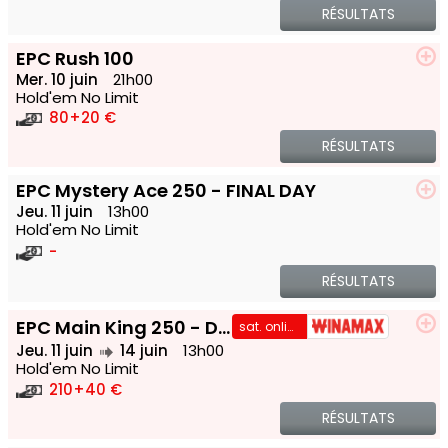
RÉSULTATS
EPC Rush 100
Mer. 10 juin
21h00
Hold'em No Limit
80
+20 €
RÉSULTATS
EPC Mystery Ace 250 - FINAL DAY
Jeu. 11 juin
13h00
Hold'em No Limit
-
RÉSULTATS
EPC Main King 250 - D1A
sat. online
Jeu. 11 juin
14 juin
13h00
Hold'em No Limit
210
+40 €
RÉSULTATS