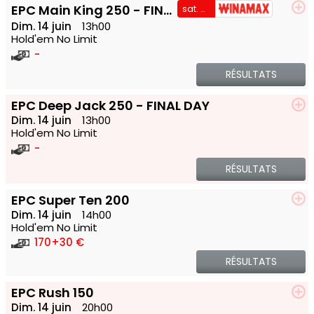
EPC Main King 250 - FINAL DAY
sat. online
Dim. 14 juin
13h00
Hold'em No Limit
-
RÉSULTATS
EPC Deep Jack 250 - FINAL DAY
Dim. 14 juin
13h00
Hold'em No Limit
-
RÉSULTATS
EPC Super Ten 200
Dim. 14 juin
14h00
Hold'em No Limit
170
+30 €
RÉSULTATS
EPC Rush 150
Dim. 14 juin
20h00