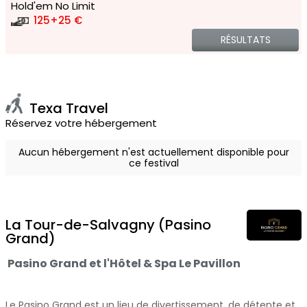
Hold'em No Limit
125
+25 €
RÉSULTATS
Texa Travel
Réservez votre hébergement
Aucun hébergement n'est actuellement disponible pour
ce festival
La Tour-de-Salvagny (Pasino
Grand)
Pasino Grand et l'Hôtel & Spa Le Pavillon
Le Pasino Grand est un lieu de divertissement, de détente et