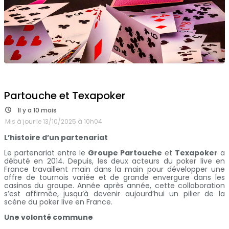
Partouche et Texapoker
Il y a 10 mois
Mis à jour le 13/10/2025 à 10h04
L’histoire d’un partenariat
Le partenariat entre le
Groupe Partouche
et
Texapoker
a
débuté en 2014. Depuis, les deux acteurs du poker live en
France travaillent main dans la main pour développer une
offre de tournois variée et de grande envergure dans les
casinos du groupe. Année après année, cette collaboration
s’est affirmée, jusqu’à devenir aujourd’hui un pilier de la
scène du poker live en France.
Une volonté commune