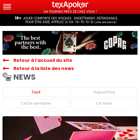
UN TOURNOI PRÈS DE CHEZ VOUS !
18+
JOUER COMPORTE DES RISQUES : ENDETTEMENT, DÉPENDANCE...
POUR ÊTRE AIDÉ, APPELEZ LE 09-74-75-13-13
(APPEL NON SURTAXÉ)
Retour à l'accueil du site
Retour à la liste des news
NEWS
Tout
Aujourd'hui
Cette semaine
Ce mois