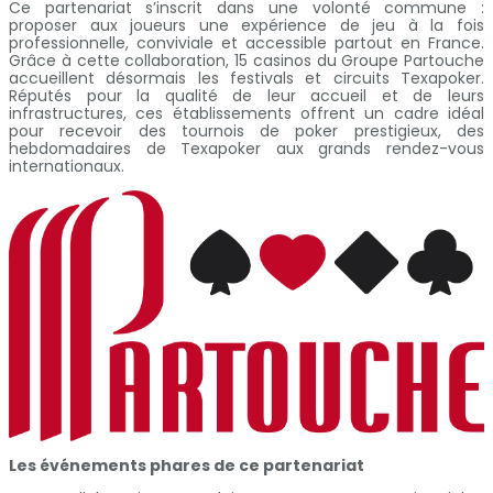
Ce partenariat s’inscrit dans une volonté commune :
proposer aux joueurs une expérience de jeu à la fois
professionnelle, conviviale et accessible partout en France.
Grâce à cette collaboration, 15 casinos du Groupe Partouche
accueillent désormais les festivals et circuits Texapoker.
Réputés pour la qualité de leur accueil et de leurs
infrastructures, ces établissements offrent un cadre idéal
pour recevoir des tournois de poker prestigieux, des
hebdomadaires de Texapoker aux grands rendez-vous
internationaux.
Les événements phares de ce partenariat